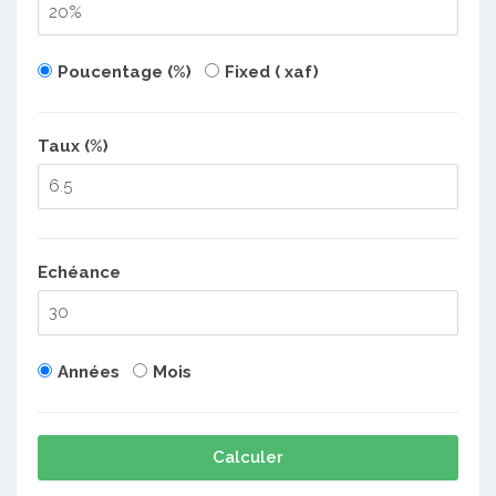
Poucentage (%)
Fixed ( xaf)
Taux (%)
Echéance
Années
Mois
Calculer