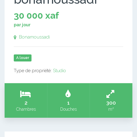
30 000 xaf
par jour
Bonamoussadi
A louer
Type de propriété:
Studio
2
1
300
Chambres
Douches
m²