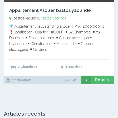
Appartement A louer bastos yaounde
bastos yaounde,
bastos yaounde
Appartement haut standing à louer || Prix: 1.000.000frs
Localisation | Quartier : #GOLF
02 Chambres
03
Douches
Séjour spacieux
Cuisine avec espace
buanderie
Climatisation
Eau chaude
Groupe
électrogène
Gardien…
2 Chambres
3 Douches
Détails
7 mois depuis
1
Articles récents