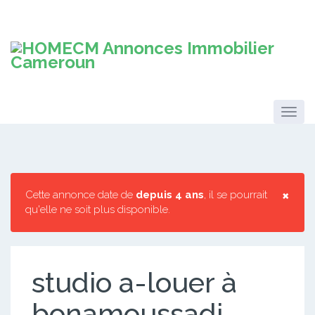
×
Cette annonce date de
depuis 4 ans
, il se pourrait
qu'elle ne soit plus disponible.
studio a-louer à
bonamoussadi