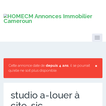
×
Cette annonce date de
depuis 4 ans
, il se pourrait
qu'elle ne soit plus disponible.
studio a-louer à
cite-sic