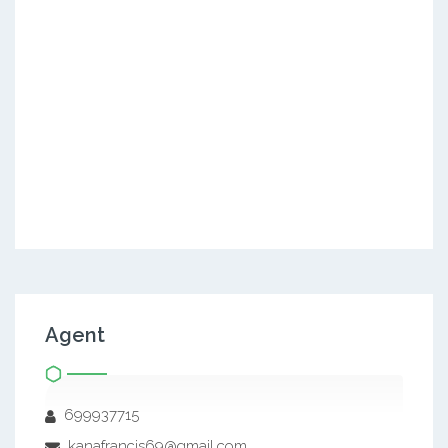
Agent
699937715
kanafrancis69@gmail.com