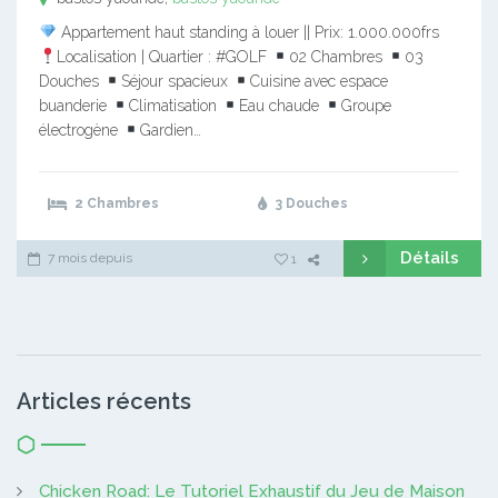
Appartement haut standing à louer || Prix: 1.000.000frs
Localisation | Quartier : #GOLF
02 Chambres
03
Douches
Séjour spacieux
Cuisine avec espace
buanderie
Climatisation
Eau chaude
Groupe
électrogène
Gardien…
2 Chambres
3 Douches
Détails
7 mois depuis
1
Articles récents
Chicken Road: Le Tutoriel Exhaustif du Jeu de Maison