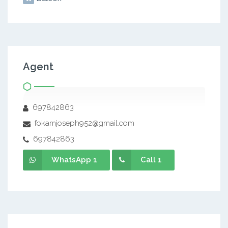
Agent
697842863
fokamjoseph952@gmail.com
697842863
WhatsApp 1
Call 1