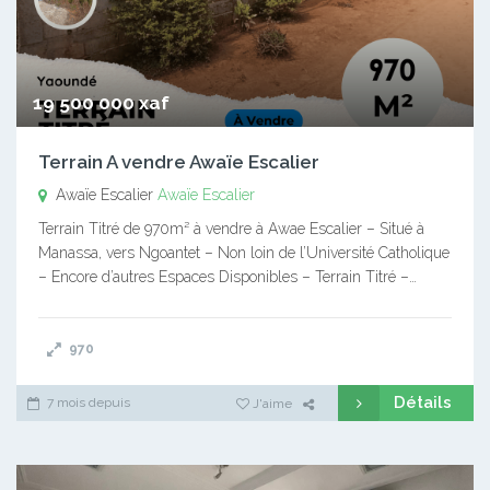
19 500 000 xaf
Terrain A vendre Awaïe Escalier
Awaïe Escalier
Awaïe Escalier
Terrain Titré de 970m² à vendre à Awae Escalier – Situé à
Manassa, vers Ngoantet – Non loin de l’Université Catholique
– Encore d’autres Espaces Disponibles – Terrain Titré –…
970
Détails
7 mois depuis
J'aime