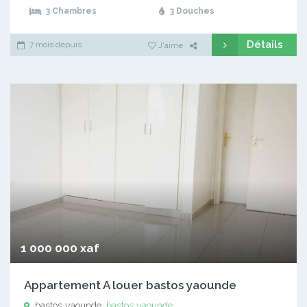
3 Chambres
3 Douches
Détails
7 mois depuis
J'aime
1 000 000 xaf
Appartement A louer bastos yaounde
bastos yaounde,
bastos yaounde