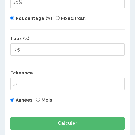
Poucentage (%)
Fixed ( xaf)
Taux (%)
Echéance
Années
Mois
Calculer