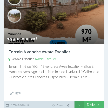
19 500 000 xaf
Terrain A vendre Awaïe Escalier
Awaïe Escalier
Awaïe Escalier
Terrain Titré de 970m² à vendre à Awae Escalier – Situé à
Manassa, vers Ngoantet – Non loin de l’Université Catholique
– Encore d’autres Espaces Disponibles – Terrain Titré –…
970
Détails
7 mois depuis
J'aime