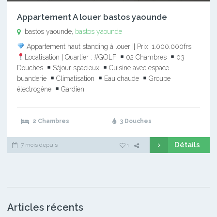
Appartement A louer bastos yaounde
bastos yaounde,
bastos yaounde
Appartement haut standing à louer || Prix: 1.000.000frs
Localisation | Quartier : #GOLF
02 Chambres
03
Douches
Séjour spacieux
Cuisine avec espace
buanderie
Climatisation
Eau chaude
Groupe
électrogène
Gardien…
2 Chambres
3 Douches
Détails
7 mois depuis
1
Articles récents