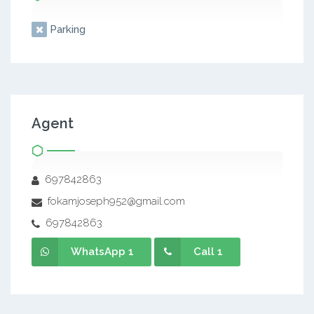
Parking
Agent
697842863
fokamjoseph952@gmail.com
697842863
WhatsApp 1
Call 1