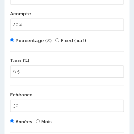
Acompte
Poucentage (%)
Fixed ( xaf)
Taux (%)
Echéance
Années
Mois