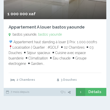
1 000 000 xaf
Appartement A louer bastos yaounde
bastos yaounde,
bastos yaounde
Appartement haut standing à louer || Prix: 1.000.000frs
Localisation | Quartier : #GOLF
02 Chambres
03
Douches
Séjour spacieux
Cuisine avec espace
buanderie
Climatisation
Eau chaude
Groupe
électrogène
Gardien…
2 Chambres
3 Douches
Détails
7 mois depuis
1