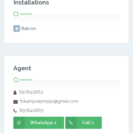
Installations
Balcon
Agent
697842863
fokamjoseph952@gmail.com
697842863
WhatsApp 1
Call 1