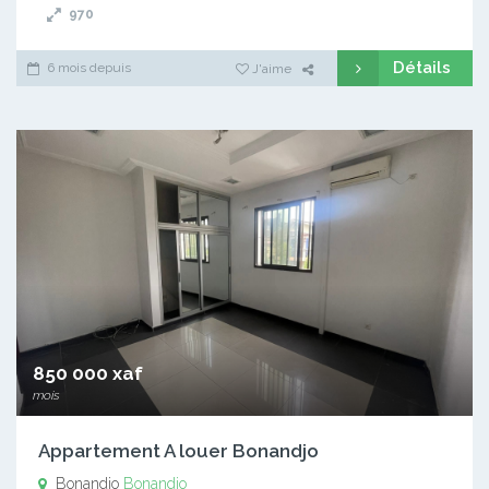
970
Détails
6 mois depuis
J'aime
850 000 xaf
mois
Appartement A louer Bonandjo
Bonandjo
Bonandjo