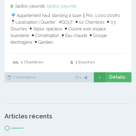
bastos yaounde,
bastos yaounde
Appartement haut standing à louer || Prix: 1.000.000frs
Localisation | Quartier : #GOLF
02 Chambres
03
Douches
Séjour spacieux
Cuisine avec espace
buanderie
Climatisation
Eau chaude
Groupe
électrogène
Gardien…
2 Chambres
3 Douches
Détails
7 mois depuis
1
Articles récents