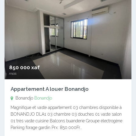
850 000 xaf
mois
Appartement A louer Bonandjo
Bonandjo
Bonandjo
Magnifique et vaste appartement 03 chambres disponible à
BONANDJO DLA1 03 chambre 03 douches 01 vaste salon
01 très vaste cuisine Balcons buanderie Groupe électrogène
Parking forage gardin Prx: 850.000Fr…