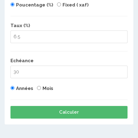
Poucentage (%)
Fixed ( xaf)
Taux (%)
Echéance
Années
Mois
Calculer