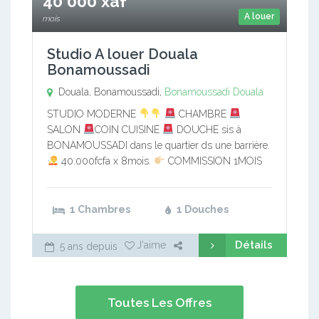
40 000 xaf
A louer
mois
Studio A louer Douala
Bonamoussadi
Douala, Bonamoussadi,
Bonamoussadi
Douala
STUDIO MODERNE
CHAMBRE
SALON
COIN CUISINE
DOUCHE sis à
BONAMOUSSADI dans le quartier ds une barrière.
40.000fcfa x 8mois.
COMMISSION 1MOIS
1 Chambres
1 Douches
Détails
J'aime
5 ans depuis
Toutes Les Offres