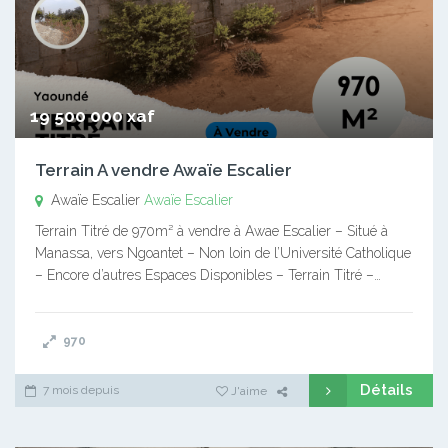
19 500 000 xaf
Terrain A vendre Awaïe Escalier
Awaïe Escalier
Awaïe Escalier
Terrain Titré de 970m² à vendre à Awae Escalier – Situé à
Manassa, vers Ngoantet – Non loin de l’Université Catholique
– Encore d’autres Espaces Disponibles – Terrain Titré –…
970
Détails
7 mois depuis
J'aime