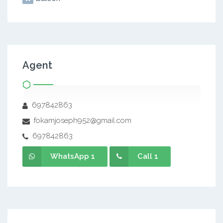
Agent
697842863
fokamjoseph952@gmail.com
697842863
WhatsApp 1
Call 1