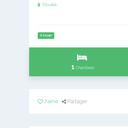
Douala
A louer
1
Chambres
J'aime
Partager