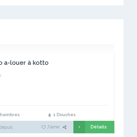
o a-louer à kotto
o
Chambres
1 Douches
Détails
J'aime
depuis