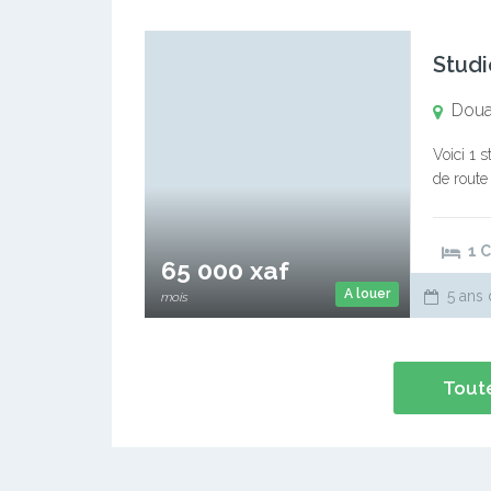
Studi
Doual
Voici 1 
de route
1 
65 000 xaf
A louer
5 ans 
mois
Toute