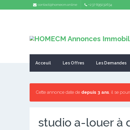
contact@homecm.online
+237 695032634
Acceuil
Les Offres
Les Demandes
Cette annonce date de
depuis 3 ans
, il se pou
studio a-louer à