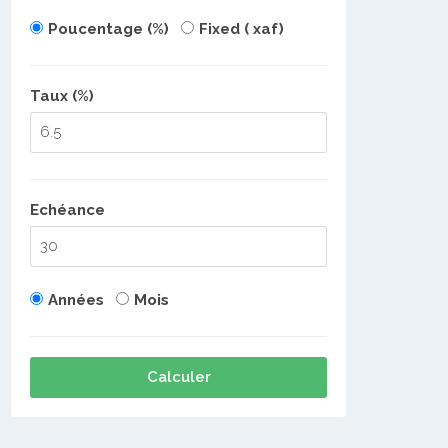
Poucentage (%)
Fixed ( xaf)
Taux (%)
Echéance
Années
Mois
Calculer