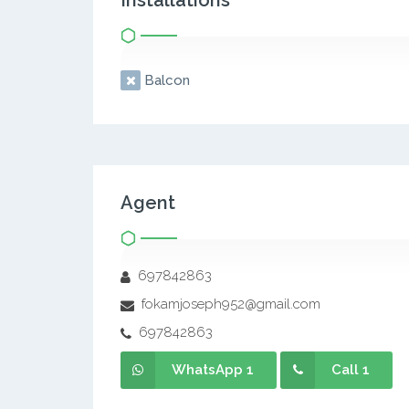
Installations
Balcon
Agent
697842863
fokamjoseph952@gmail.com
697842863
WhatsApp 1
Call 1