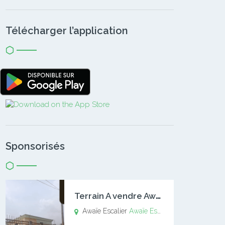
Télécharger l’application
Sponsorisés
T
errain A vendre Awaïe Escalier
Awaïe Escalier
Awaïe Escalier