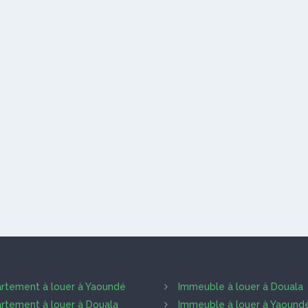
rtement à louer à Yaoundé
Immeuble à louer à Douala
rtement à louer à Douala
Immeuble à louer à Yaound