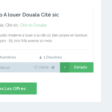
o A louer Douala Cité sic
a, Cité sic,
Cité sic
Douala
studio moderne à louer à la cité cic bien propre en bordure
 prix : 65 000 fcfa avance 10 mois
Chambres
1 Douches
Détails
J'aime
depuis
s Les Offres