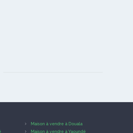
Maison à vendre à Douala
é
Maison à vendre à Yaoundé