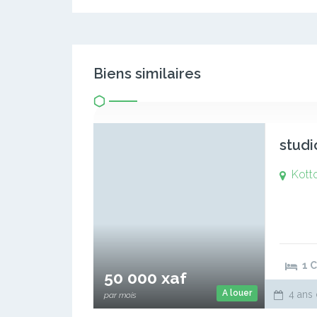
Biens similaires
studi
Kott
1 
50 000 xaf
A louer
4 ans 
par mois