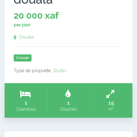
20 000 xaf
par jour
Douala
A louer
Type de propriété:
Studio
1
1
15
Chambres
Douches
m²