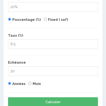
Poucentage (%)
Fixed ( xaf)
Taux (%)
Echéance
Années
Mois
Calculer