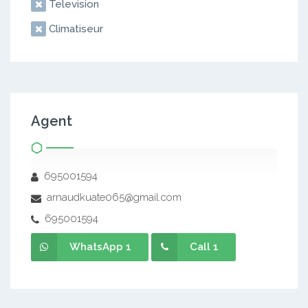
Television
Climatiseur
Agent
695001594
arnaudkuate065@gmail.com
695001594
WhatsApp 1
Call 1