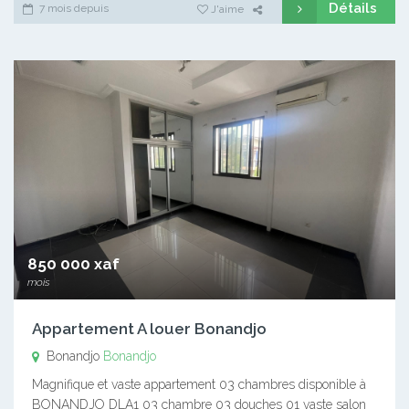
Détails
7 mois depuis
J'aime
850 000 xaf
mois
Appartement A louer Bonandjo
Bonandjo
Bonandjo
Magnifique et vaste appartement 03 chambres disponible à
BONANDJO DLA1 03 chambre 03 douches 01 vaste salon