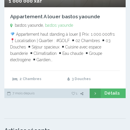
1 000 000 xaf
Appartement A louer bastos yaounde
bastos yaounde,
bastos yaounde
Appartement haut standing à louer || Prix: 1.000.000frs
Localisation | Quartier : #GOLF
02 Chambres
03
Douches
Séjour spacieux
Cuisine avec espace
buanderie
Climatisation
Eau chaude
Groupe
électrogène
Gardien…
2 Chambres
3 Douches
Détails
7 mois depuis
1