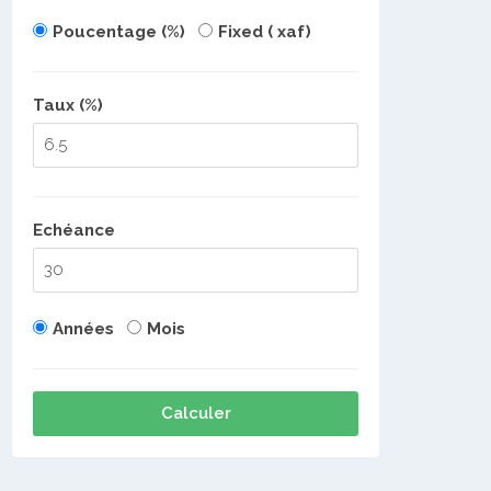
Poucentage (%)
Fixed ( xaf)
Taux (%)
Echéance
Années
Mois
Calculer