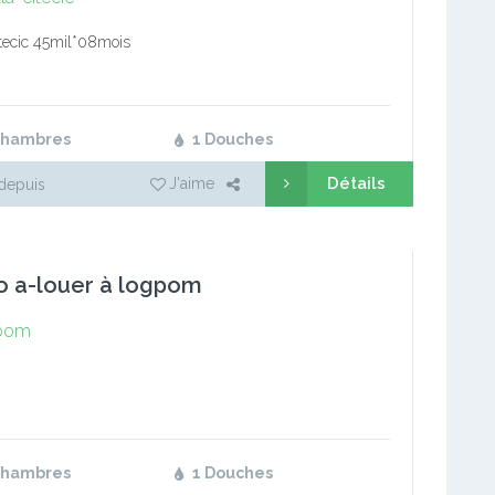
itecic 45mil*08mois
Chambres
1 Douches
Détails
J'aime
depuis
o a-louer à logpom
pom
Chambres
1 Douches