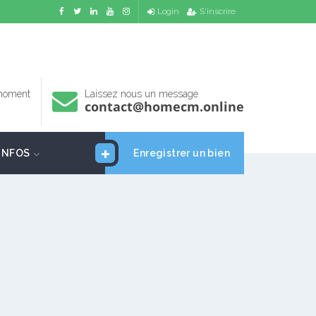
Login
S'inscrire
 moment
Laissez nous un message
contact@homecm.online
INFOS
Enregistrer un bien