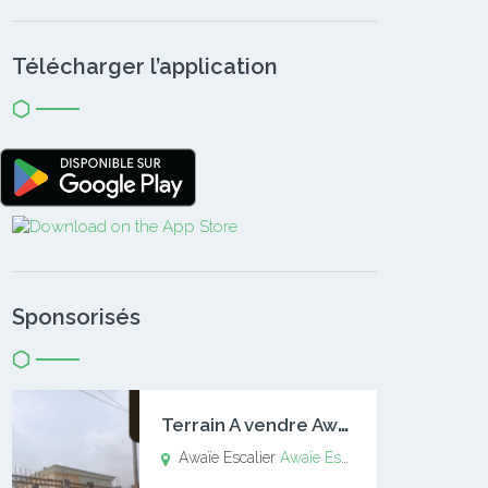
Télécharger l’application
Sponsorisés
T
errain A vendre Awaïe Escalier
Awaïe Escalier
Awaïe Escalier