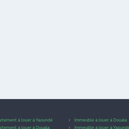
rtement à louer à Yaoundé
Immeuble à louer à Douala
rtement à louer à Douala
Immeuble à louer à Yaound