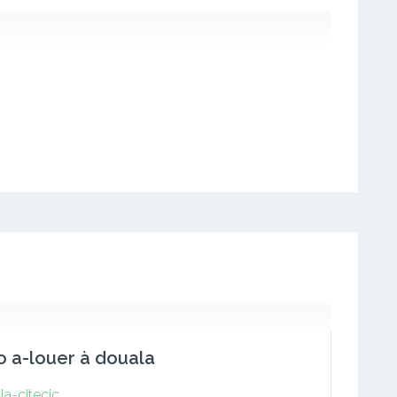
o a-louer à douala
la-citecic