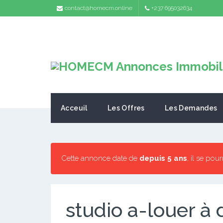
contact@homecm.online
+237 695032634
Acceuil
Les Offres
Les Demandes
Cette annonce date de
depuis 5 ans
, il se pou
studio a-louer à