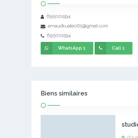
695001594
arnaudkuate065@gmail.com
695001594
WhatsApp 1
Call 1
Biens similaires
studi
doua