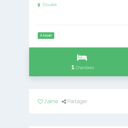
Douala
A louer
1
Chambres
J'aime
Partager