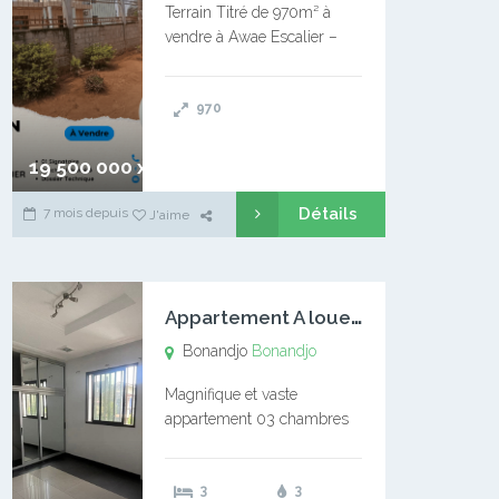
Terrain Titré de 970m² à
vendre à Awae Escalier –
Situé à Manassa, vers
Ngoantet – Non loin de
970
l’Université Catholique –
Encore d’autres Espaces
Disponibles – Terrain Titré –
19 500 000 xaf
…
Détails
7 mois depuis
J'aime
A
ppartement A louer Bonandjo
Bonandjo
Bonandjo
Magnifique et vaste
appartement 03 chambres
disponible à BONANDJO
DLA1 03 chambre 03
3
3
douches 01 vaste salon 01