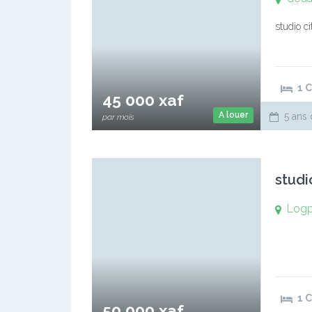
studio c
1 
45 000 xaf
A louer
5 ans 
par mois
studi
Log
1 
50 000 xaf