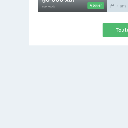
A louer
4 ans 
par mois
Toute