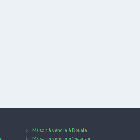
Maison à vendre à Douala
é
Maison à vendre à Yaoundé