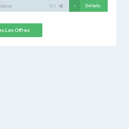
Détails
1
depuis
s Les Offres