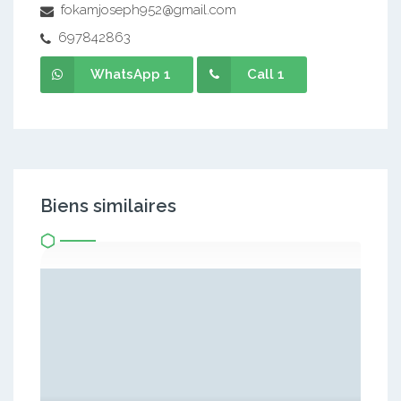
fokamjoseph952@gmail.com
697842863
WhatsApp 1
Call 1
Biens similaires