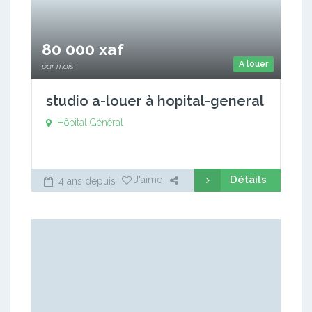
80 000 xaf
A louer
par mois
studio a-louer à hopital-general
Hôpital Général
Détails
J'aime
4 ans depuis