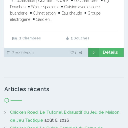
Localisation | Quartier : #GOLF
02 Chambres
03
Douches
Séjour spacieux
Cuisine avec espace
buanderie
Climatisation
Eau chaude
Groupe
électrogène
Gardien…
2 Chambres
3 Douches
Détails
7 mois depuis
1
Articles récents
Chicken Road: Le Tutoriel Exhaustif du Jeu de Maison
de Jeu Tactique
août 6, 2026