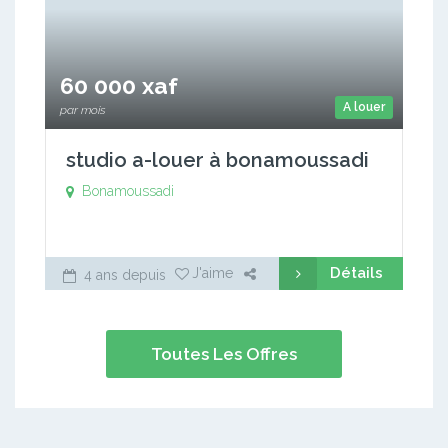
60 000 xaf
A louer
par mois
studio a-louer à bonamoussadi
Bonamoussadi
Détails
J'aime
4 ans depuis
Toutes Les Offres