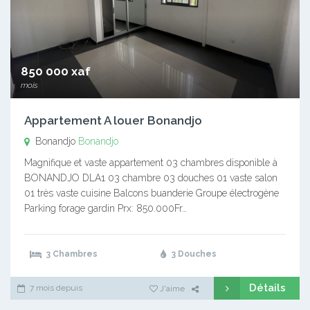
850 000 xaf
mois
Appartement A louer Bonandjo
Bonandjo
Bonandjo
Magnifique et vaste appartement 03 chambres disponible à
BONANDJO DLA1 03 chambre 03 douches 01 vaste salon
01 très vaste cuisine Balcons buanderie Groupe électrogène
Parking forage gardin Prx: 850.000Fr…
3 Chambres
3 Douches
Détails
7 mois depuis
J'aime