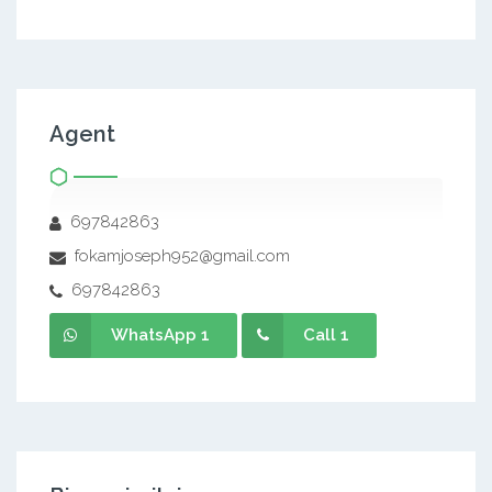
Agent
697842863
fokamjoseph952@gmail.com
697842863
WhatsApp 1
Call 1