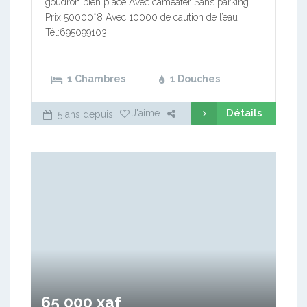
goudron bien placé Avec cameater Sans parking
Prix 50000*8 Avec 10000 de caution de l’eau
Tél:695099103
1 Chambres
1 Douches
Détails
J'aime
5 ans depuis
65 000 xaf