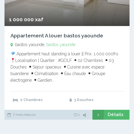
1 000 000 xaf
Appartement A louer bastos yaounde
bastos yaounde,
bastos yaounde
Appartement haut standing à louer || Prix: 1.000.000frs
Localisation | Quartier : #GOLF
02 Chambres
03
Douches
Séjour spacieux
Cuisine avec espace
buanderie
Climatisation
Eau chaude
Groupe
électrogène
Gardien…
2 Chambres
3 Douches
Détails
7 mois depuis
1