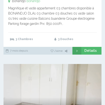
Bonandjo
Bonandjo
Magnifique et vaste appartement 03 chambres disponible à
BONANDJO DLA1 03 chambre 03 douches 01 vaste salon
01 très vaste cuisine Balcons buanderie Groupe électrogène
Parking forage gardin Prx: 850.000Fr…
3 Chambres
3 Douches
Détails
7 mois depuis
J'aime