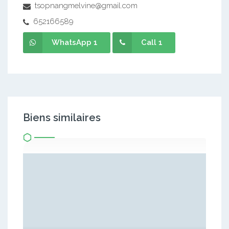
tsopnangmelvine@gmail.com
652166589
WhatsApp 1
Call 1
Biens similaires