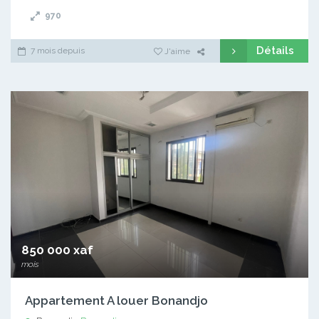
970
Détails
7 mois depuis
J'aime
850 000 xaf
mois
Appartement A louer Bonandjo