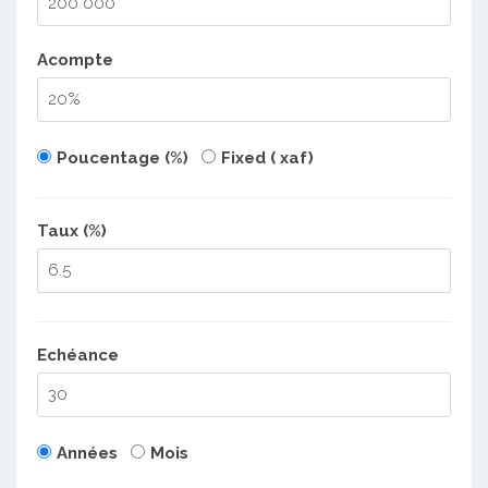
Acompte
Poucentage (%)
Fixed ( xaf)
Taux (%)
Echéance
Années
Mois