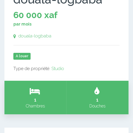
60 000 xaf
par mois
douala-logbaba
A louer
Type de propriété:
Studio
1
1
Chambres
Douches