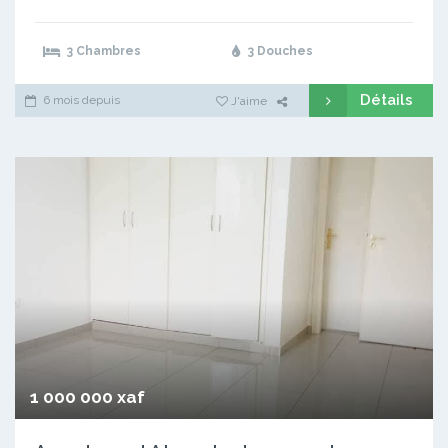
3 Chambres
3 Douches
Détails
6 mois depuis
J'aime
1 000 000 xaf