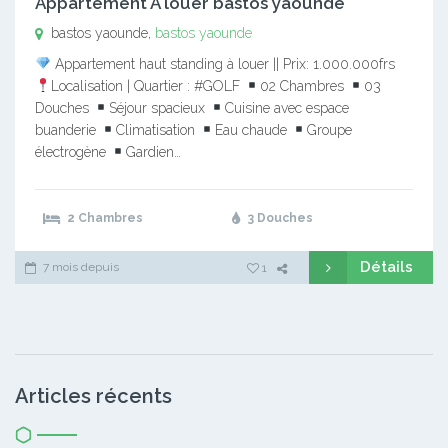
Appartement A louer bastos yaounde
bastos yaounde,
bastos yaounde
Appartement haut standing à louer || Prix: 1.000.000frs
Localisation | Quartier : #GOLF
02 Chambres
03
Douches
Séjour spacieux
Cuisine avec espace
buanderie
Climatisation
Eau chaude
Groupe
électrogène
Gardien…
2 Chambres
3 Douches
Détails
7 mois depuis
1
Articles récents