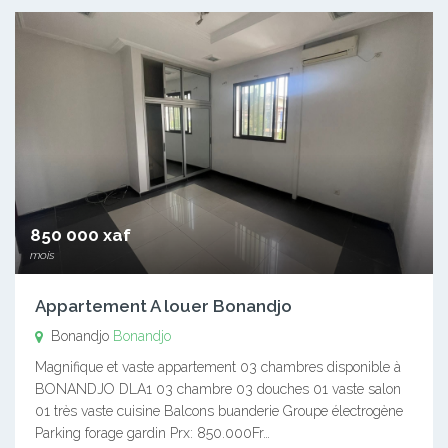
850 000 xaf
mois
Appartement A louer Bonandjo
Bonandjo
Bonandjo
Magnifique et vaste appartement 03 chambres disponible à
BONANDJO DLA1 03 chambre 03 douches 01 vaste salon
01 très vaste cuisine Balcons buanderie Groupe électrogène
Parking forage gardin Prx: 850.000Fr…