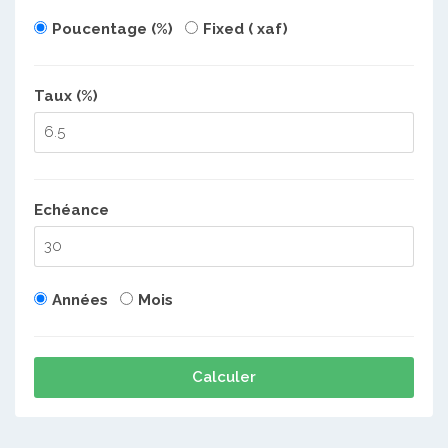
Poucentage (%)
Fixed ( xaf)
Taux (%)
Echéance
Années
Mois
Calculer