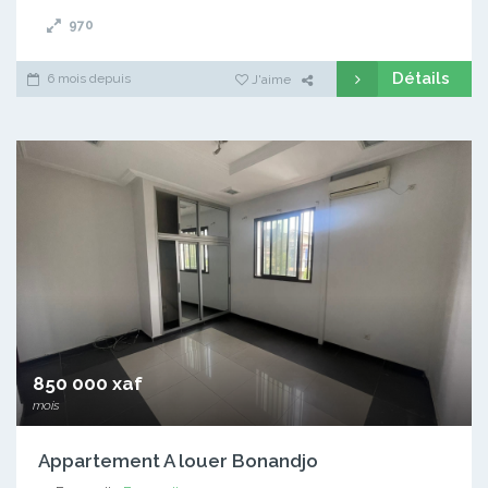
970
Détails
6 mois depuis
J'aime
850 000 xaf
mois
Appartement A louer Bonandjo