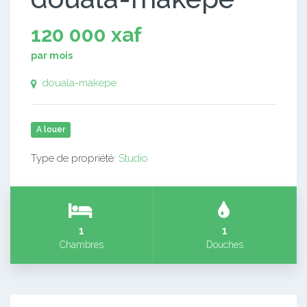
120 000 xaf
par mois
douala-makepe
A louer
Type de propriété:
Studio
1
1
Chambres
Douches