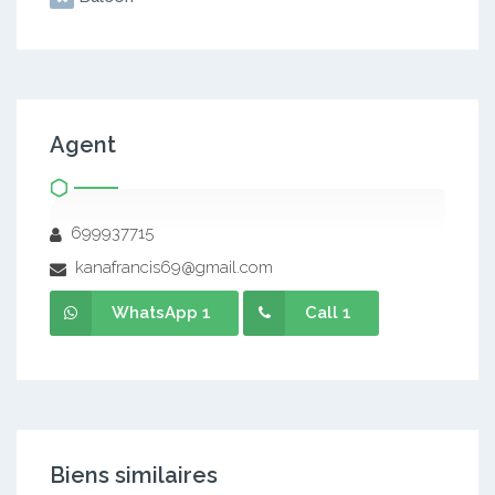
Agent
699937715
kanafrancis69@gmail.com
WhatsApp 1
Call 1
Biens similaires