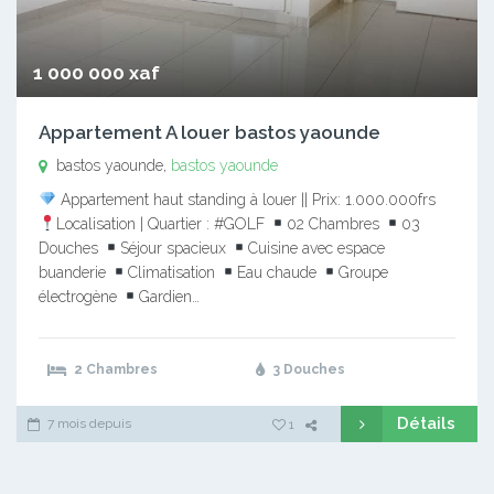
1 000 000 xaf
Appartement A louer bastos yaounde
bastos yaounde,
bastos yaounde
Appartement haut standing à louer || Prix: 1.000.000frs
Localisation | Quartier : #GOLF
02 Chambres
03
Douches
Séjour spacieux
Cuisine avec espace
buanderie
Climatisation
Eau chaude
Groupe
électrogène
Gardien…
2 Chambres
3 Douches
Détails
7 mois depuis
1