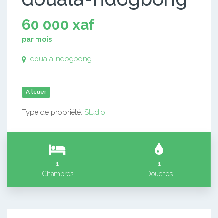
60 000 xaf
par mois
douala-ndogbong
A louer
Type de propriété:
Studio
1
1
Chambres
Douches