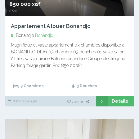
850 000 xaf
mois
Appartement A louer Bonandjo
Bonandjo
Bonandjo
Magnifique et vaste appartement 03 chambres disponible à
BONANDJO DLA1 03 chambre 03 douches 01 vaste salon
01 très vaste cuisine Balcons buanderie Groupe électrogène
Parking forage gardin Prx: 850.000Fr…
3 Chambres
3 Douches
Détails
7 mois depuis
J'aime