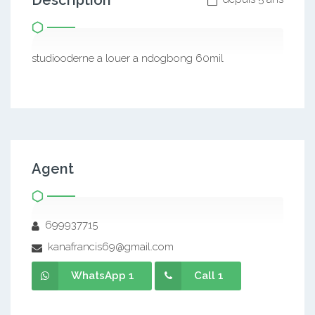
Description
studiooderne a louer a ndogbong 60mil
Agent
699937715
kanafrancis69@gmail.com
WhatsApp 1
Call 1