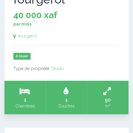
40 000 xaf
par mois
fourgerol
A louer
Type de propriété:
Studio
1
1
50
Chambres
Douches
m²