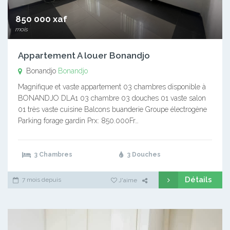
850 000 xaf
mois
Appartement A louer Bonandjo
Bonandjo
Bonandjo
Magnifique et vaste appartement 03 chambres disponible à
BONANDJO DLA1 03 chambre 03 douches 01 vaste salon
01 très vaste cuisine Balcons buanderie Groupe électrogène
Parking forage gardin Prx: 850.000Fr…
3 Chambres
3 Douches
Détails
7 mois depuis
J'aime