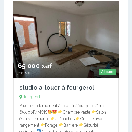
65 000 xaf
A louer
par mois
studio a-louer à fourgerol
fourgerol
Studio moderne neuf à louer à #fourgerol #Prix:
65.000F/MOIS
Chambre vaste
Salon
éclairé immense
2 Douches
Cuisine avec
rangement
Forage
Barrière
Sécurité
optimale
Accès facile. Bordure de route.