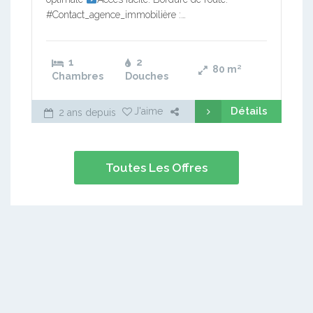
#Contact_agence_immobilière :…
1
2
80
m²
Chambres
Douches
Détails
J'aime
2 ans depuis
Toutes Les Offres