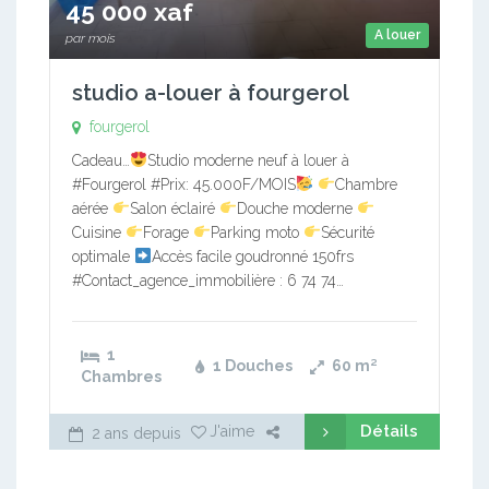
45 000 xaf
A louer
par mois
studio a-louer à fourgerol
fourgerol
Cadeau…
Studio moderne neuf à louer à
#Fourgerol #Prix: 45.000F/MOIS
Chambre
aérée
Salon éclairé
Douche moderne
Cuisine
Forage
Parking moto
Sécurité
optimale
Accès facile goudronné 150frs
#Contact_agence_immobilière : 6 74 74…
1
1 Douches
60
m²
Chambres
Détails
J'aime
2 ans depuis