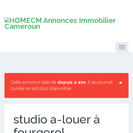
×
Cette annonce date de
depuis 2 ans
, il se pourrait
qu'elle ne soit plus disponible.
studio a-louer à
fourgerol