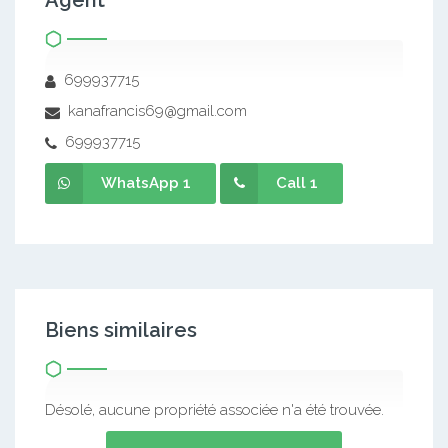
Agent
699937715
kanafrancis69@gmail.com
699937715
WhatsApp 1
Call 1
Biens similaires
Désolé, aucune propriété associée n'a été trouvée.