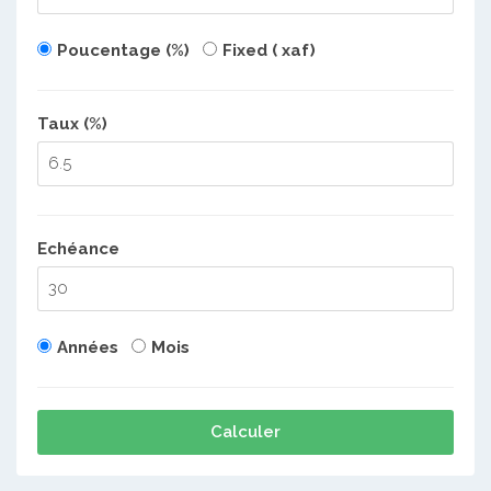
Poucentage (%)
Fixed ( xaf)
Taux (%)
Echéance
Années
Mois
Calculer