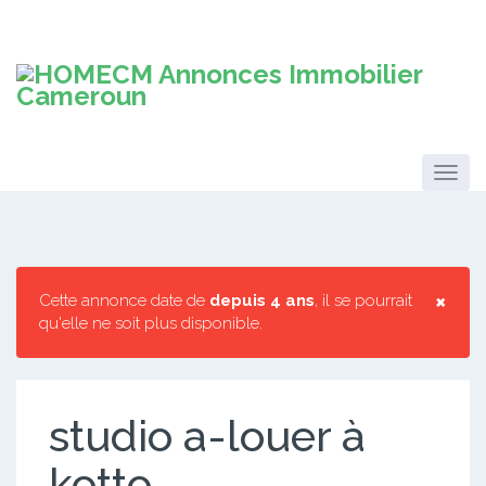
×
Cette annonce date de
depuis 4 ans
, il se pourrait
qu'elle ne soit plus disponible.
studio a-louer à
kotto