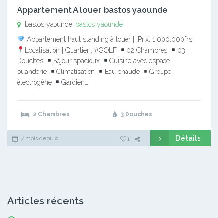
Appartement A louer bastos yaounde
bastos yaounde,
bastos yaounde
Appartement haut standing à louer || Prix: 1.000.000frs
Localisation | Quartier : #GOLF
02 Chambres
03
Douches
Séjour spacieux
Cuisine avec espace
buanderie
Climatisation
Eau chaude
Groupe
électrogène
Gardien…
2 Chambres
3 Douches
Détails
7 mois depuis
1
Articles récents