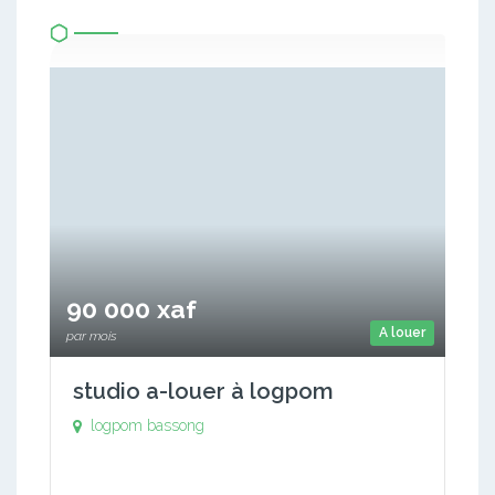
90 000 xaf
A louer
par mois
studio a-louer à logpom
logpom bassong