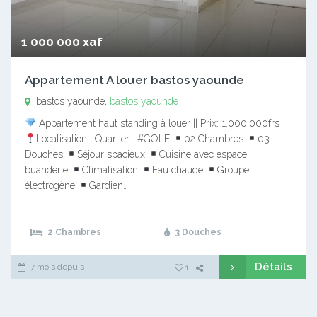
1 000 000 xaf
Appartement A louer bastos yaounde
bastos yaounde,
bastos yaounde
Appartement haut standing à louer || Prix: 1.000.000frs
Localisation | Quartier : #GOLF
02 Chambres
03
Douches
Séjour spacieux
Cuisine avec espace
buanderie
Climatisation
Eau chaude
Groupe
électrogène
Gardien…
2 Chambres
3 Douches
Détails
7 mois depuis
1