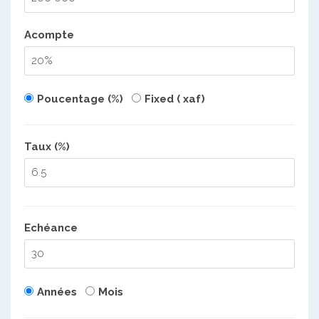
Acompte
Poucentage (%)
Fixed ( xaf)
Taux (%)
Echéance
Années
Mois