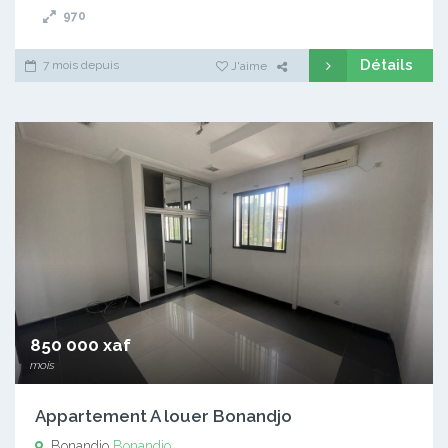
970
Détails
7 mois depuis
J'aime
850 000 xaf
mois
Appartement A louer Bonandjo
Bonandjo
Bonandjo