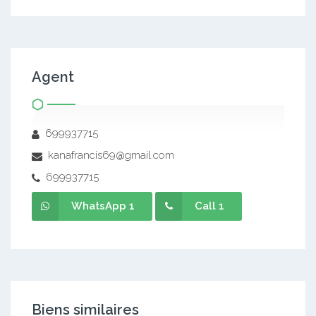
Agent
699937715
kanafrancis69@gmail.com
699937715
WhatsApp 1
Call 1
Biens similaires