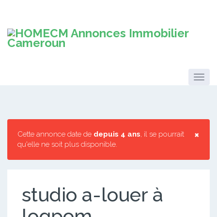
×
Cette annonce date de
depuis 4 ans
, il se pourrait
qu'elle ne soit plus disponible.
studio a-louer à
logpom