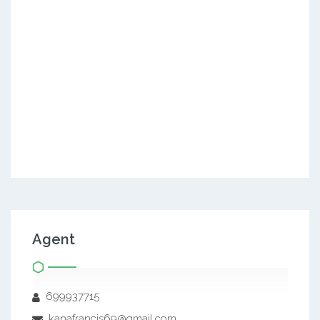
Agent
699937715
kanafrancis69@gmail.com