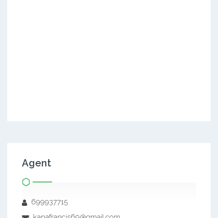
Agent
699937715
kanafrancis69@gmail.com