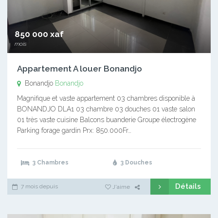
850 000 xaf
mois
Appartement A louer Bonandjo
Bonandjo
Bonandjo
Magnifique et vaste appartement 03 chambres disponible à
BONANDJO DLA1 03 chambre 03 douches 01 vaste salon
01 très vaste cuisine Balcons buanderie Groupe électrogène
Parking forage gardin Prx: 850.000Fr…
3 Chambres
3 Douches
Détails
7 mois depuis
J'aime