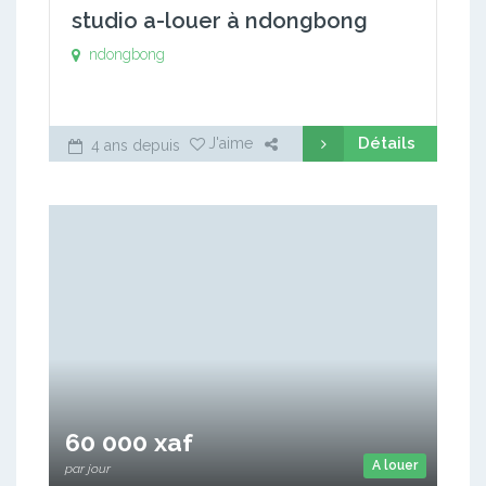
studio a-louer à ndongbong
ndongbong
Détails
J'aime
4 ans depuis
60 000 xaf
A louer
par jour