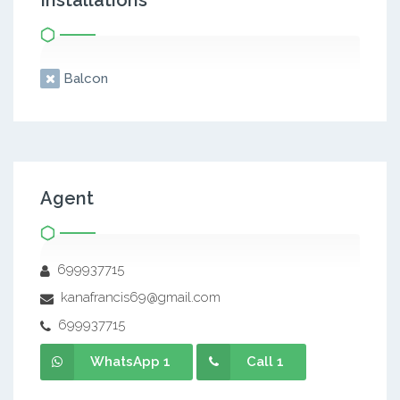
Installations
Balcon
Agent
699937715
kanafrancis69@gmail.com
699937715
WhatsApp 1
Call 1