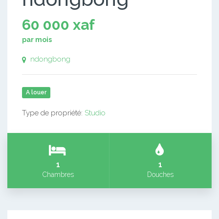
60 000 xaf
par mois
ndongbong
A louer
Type de propriété:
Studio
1
1
Chambres
Douches