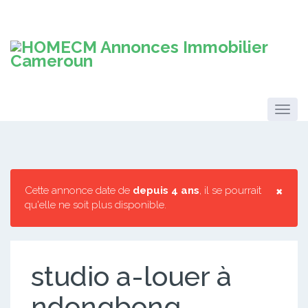
×
Cette annonce date de
depuis 4 ans
, il se pourrait
qu'elle ne soit plus disponible.
studio a-louer à
ndongbong