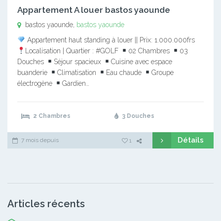
Appartement A louer bastos yaounde
bastos yaounde,
bastos yaounde
Appartement haut standing à louer || Prix: 1.000.000frs
Localisation | Quartier : #GOLF
02 Chambres
03
Douches
Séjour spacieux
Cuisine avec espace
buanderie
Climatisation
Eau chaude
Groupe
électrogène
Gardien…
2 Chambres
3 Douches
Détails
7 mois depuis
1
Articles récents