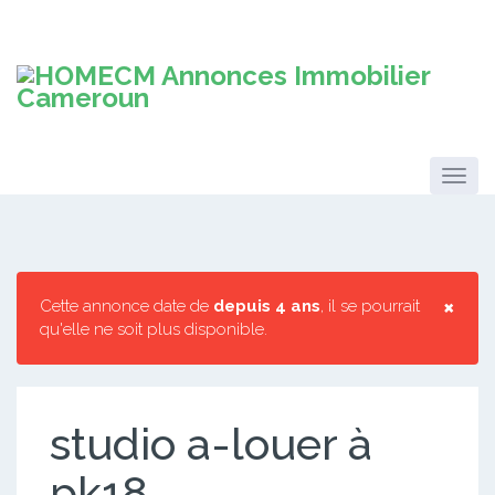
×
Cette annonce date de
depuis 4 ans
, il se pourrait
qu'elle ne soit plus disponible.
studio a-louer à
pk18