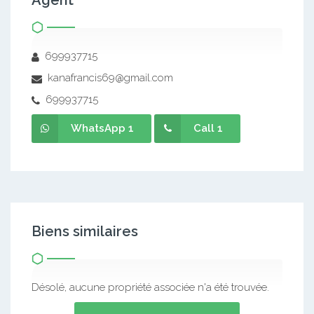
Agent
699937715
kanafrancis69@gmail.com
699937715
WhatsApp 1
Call 1
Biens similaires
Désolé, aucune propriété associée n'a été trouvée.