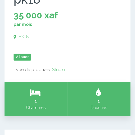
35 000 xaf
par mois
PK18
A louer
Type de propriété:
Studio
1
1
Chambres
Douches