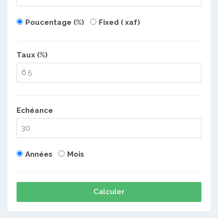
Poucentage (%)
Fixed ( xaf)
Taux (%)
Echéance
Années
Mois
Calculer