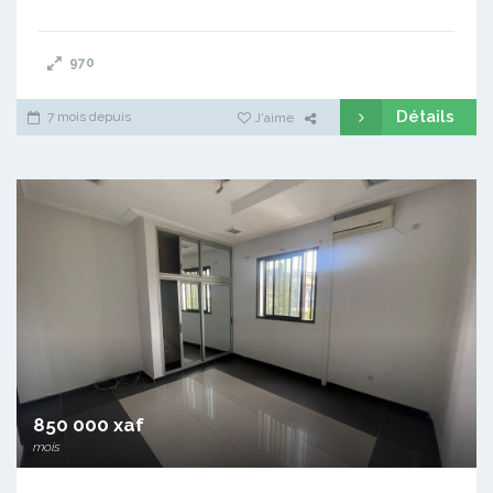
970
Détails
7 mois depuis
J'aime
850 000 xaf
mois