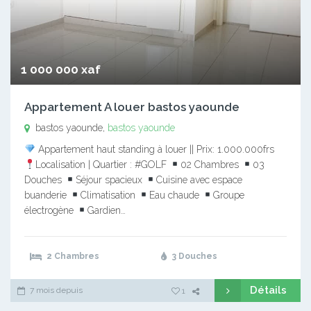
1 000 000 xaf
Appartement A louer bastos yaounde
bastos yaounde,
bastos yaounde
Appartement haut standing à louer || Prix: 1.000.000frs
Localisation | Quartier : #GOLF
02 Chambres
03
Douches
Séjour spacieux
Cuisine avec espace
buanderie
Climatisation
Eau chaude
Groupe
électrogène
Gardien…
2 Chambres
3 Douches
Détails
7 mois depuis
1