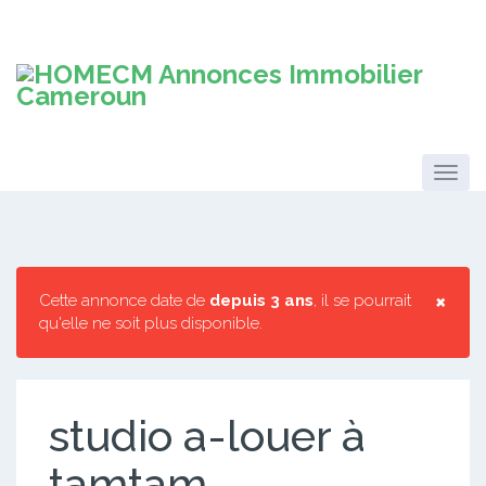
×
Cette annonce date de
depuis 3 ans
, il se pourrait
qu'elle ne soit plus disponible.
studio a-louer à
tamtam