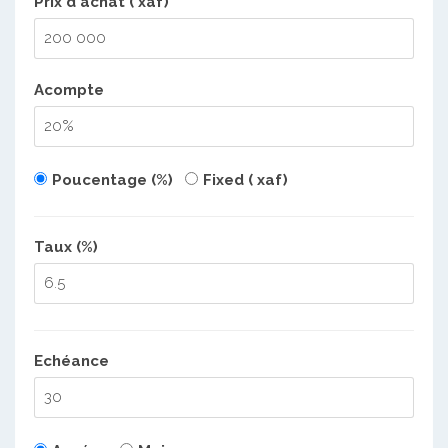
Prix d'achat ( xaf)
Acompte
Poucentage (%)
Fixed ( xaf)
Taux (%)
Echéance