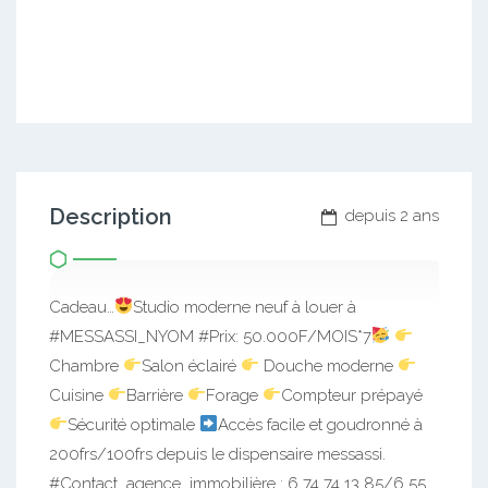
Description
depuis 2 ans
Cadeau…
Studio moderne neuf à louer à
#MESSASSI_NYOM #Prix: 50.000F/MOIS*7
Chambre
Salon éclairé
Douche moderne
Cuisine
Barrière
Forage
Compteur prépayé
Sécurité optimale
Accès facile et goudronné à
200frs/100frs depuis le dispensaire messassi.
#Contact_agence_immobilière : 6 74 74 13 85/6 55