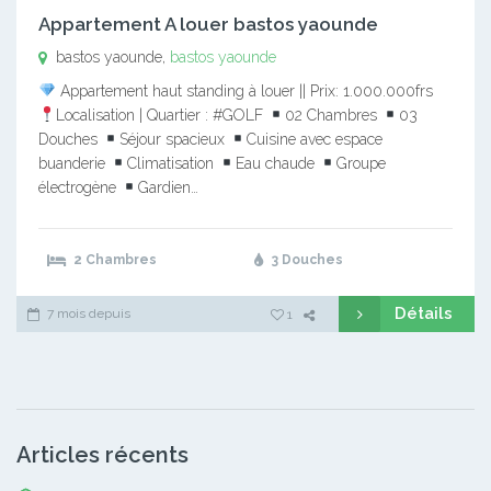
Appartement A louer bastos yaounde
bastos yaounde,
bastos yaounde
Appartement haut standing à louer || Prix: 1.000.000frs
Localisation | Quartier : #GOLF
02 Chambres
03
Douches
Séjour spacieux
Cuisine avec espace
buanderie
Climatisation
Eau chaude
Groupe
électrogène
Gardien…
2 Chambres
3 Douches
Détails
7 mois depuis
1
Articles récents