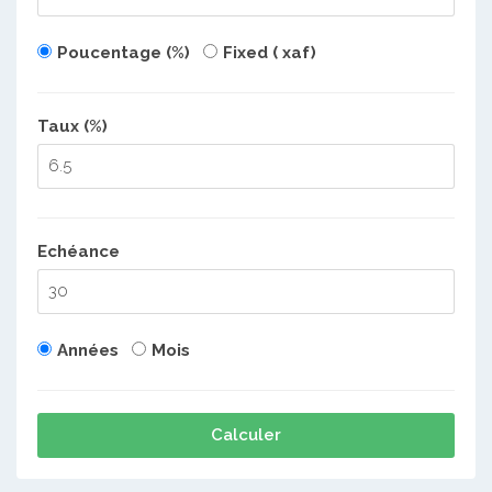
Poucentage (%)
Fixed ( xaf)
Taux (%)
Echéance
Années
Mois
Calculer