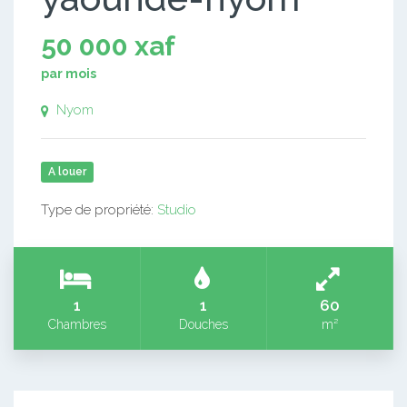
50 000 xaf
par mois
Nyom
A louer
Type de propriété:
Studio
1
1
60
Chambres
Douches
m²