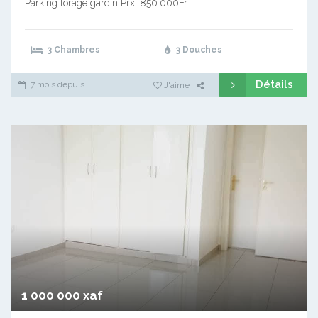
Parking forage gardin Prx: 850.000Fr…
3 Chambres
3 Douches
Détails
7 mois depuis
J'aime
1 000 000 xaf