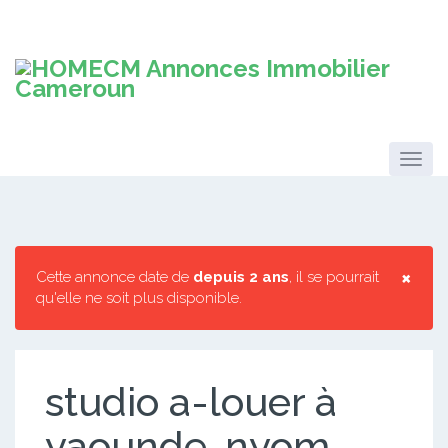
×
Cette annonce date de
depuis 2 ans
, il se pourrait
qu'elle ne soit plus disponible.
studio a-louer à
yaounde-nyom