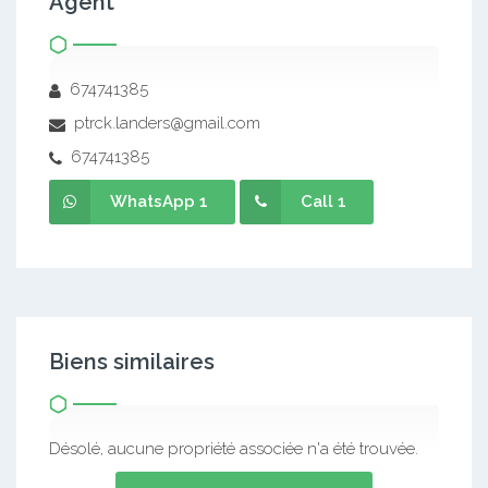
Agent
674741385
ptrck.landers@gmail.com
674741385
WhatsApp 1
Call 1
Biens similaires
Désolé, aucune propriété associée n'a été trouvée.