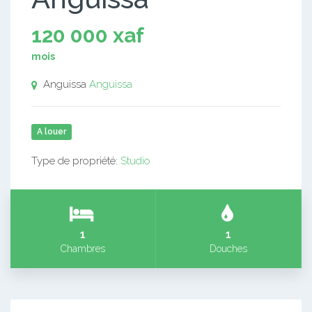
120 000 xaf
mois
Anguissa
Anguissa
A louer
Type de propriété:
Studio
1
1
Chambres
Douches