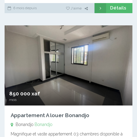
Détails
6 mois depuis
J'aime
850 000 xaf
mois
Appartement A louer Bonandjo
Bonandjo
Bonandjo
Magnifique et vaste appartement 03 chambres disponible à