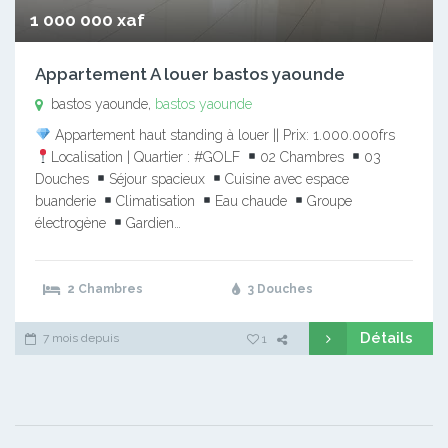
1 000 000 xaf
Appartement A louer bastos yaounde
bastos yaounde,
bastos yaounde
Appartement haut standing à louer || Prix: 1.000.000frs
Localisation | Quartier : #GOLF
02 Chambres
03
Douches
Séjour spacieux
Cuisine avec espace
buanderie
Climatisation
Eau chaude
Groupe
électrogène
Gardien…
2 Chambres
3 Douches
Détails
7 mois depuis
1