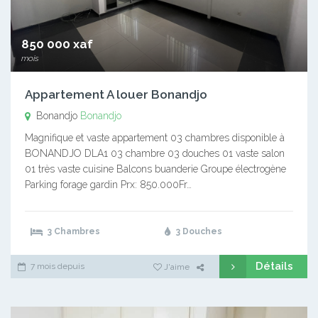
850 000 xaf
mois
Appartement A louer Bonandjo
Bonandjo
Bonandjo
Magnifique et vaste appartement 03 chambres disponible à
BONANDJO DLA1 03 chambre 03 douches 01 vaste salon
01 très vaste cuisine Balcons buanderie Groupe électrogène
Parking forage gardin Prx: 850.000Fr…
3 Chambres
3 Douches
Détails
7 mois depuis
J'aime