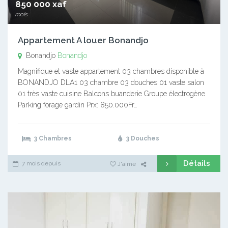
850 000 xaf
mois
Appartement A louer Bonandjo
Bonandjo
Bonandjo
Magnifique et vaste appartement 03 chambres disponible à
BONANDJO DLA1 03 chambre 03 douches 01 vaste salon
01 très vaste cuisine Balcons buanderie Groupe électrogène
Parking forage gardin Prx: 850.000Fr…
3 Chambres
3 Douches
Détails
7 mois depuis
J'aime