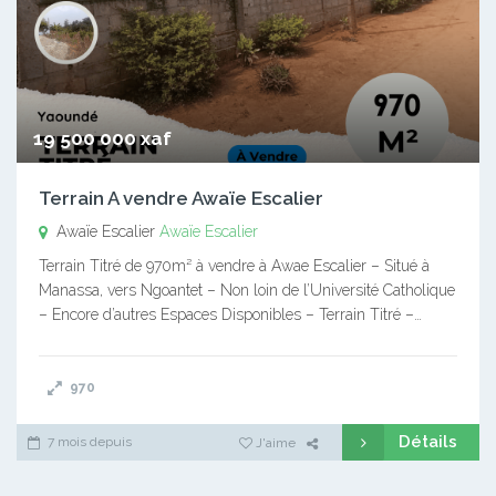
19 500 000 xaf
Terrain A vendre Awaïe Escalier
Awaïe Escalier
Awaïe Escalier
Terrain Titré de 970m² à vendre à Awae Escalier – Situé à
Manassa, vers Ngoantet – Non loin de l’Université Catholique
– Encore d’autres Espaces Disponibles – Terrain Titré –…
970
Détails
7 mois depuis
J'aime