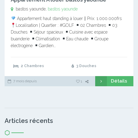
bastos yaounde,
bastos yaounde
Appartement haut standing à louer || Prix: 1.000.000frs
Localisation | Quartier : #GOLF
02 Chambres
03
Douches
Séjour spacieux
Cuisine avec espace
buanderie
Climatisation
Eau chaude
Groupe
électrogène
Gardien…
2 Chambres
3 Douches
Détails
7 mois depuis
1
Articles récents