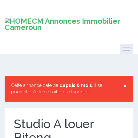
×
Cette annonce date de
depuis 8 mois
, il se
pourrait qu'elle ne soit plus disponible.
Studio A louer
Biteng