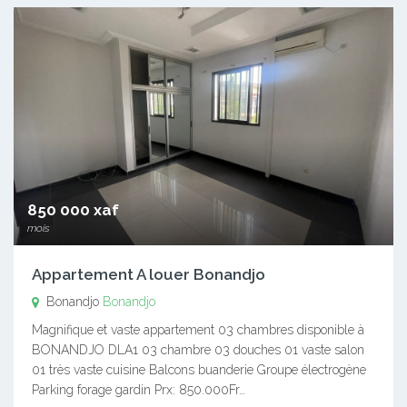
850 000 xaf
mois
Appartement A louer Bonandjo
Bonandjo
Bonandjo
Magnifique et vaste appartement 03 chambres disponible à
BONANDJO DLA1 03 chambre 03 douches 01 vaste salon
01 très vaste cuisine Balcons buanderie Groupe électrogène
Parking forage gardin Prx: 850.000Fr…