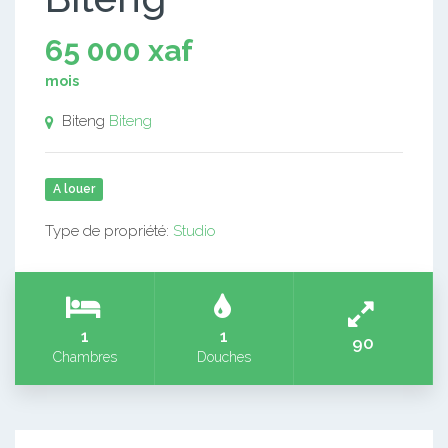
65 000 xaf
mois
Biteng
Biteng
A louer
Type de propriété:
Studio
1
1
90
Chambres
Douches