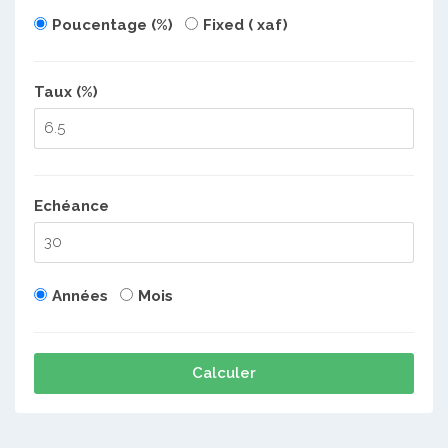
Poucentage (%)
Fixed ( xaf)
Taux (%)
Echéance
Années
Mois
Calculer