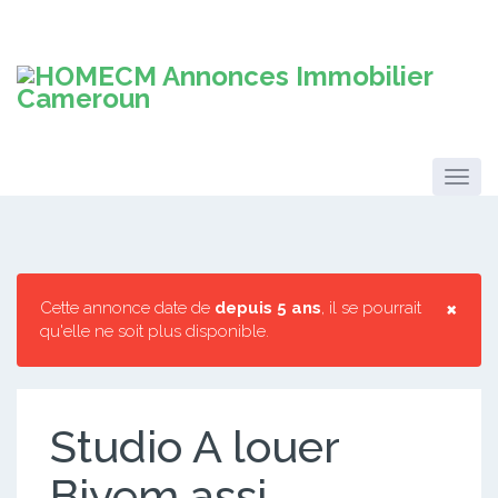
×
Cette annonce date de
depuis 5 ans
, il se pourrait
qu'elle ne soit plus disponible.
Studio A louer
Biyem assi