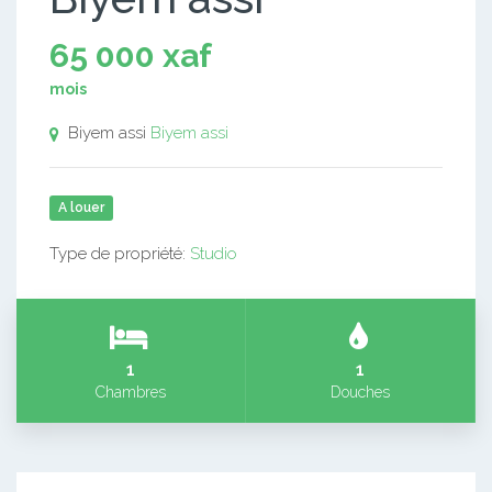
65 000 xaf
mois
Biyem assi
Biyem assi
A louer
Type de propriété:
Studio
1
1
Chambres
Douches