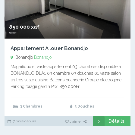
850 000 xaf
mois
Appartement A louer Bonandjo
Bonandjo
Bonandjo
Magnifique et vaste appartement 03 chambres disponible à
BONANDJO DLA1 03 chambre 03 douches 01 vaste salon
01 très vaste cuisine Balcons buanderie Groupe électrogène
Parking forage gardin Prx: 850.000Fr…
3 Chambres
3 Douches
Détails
7 mois depuis
J'aime