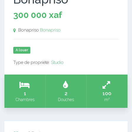
300 000 xaf
Bonapriso
Bonapriso
A louer
Type de propriété:
Studio
1
2
100
Chambres
Douches
m²