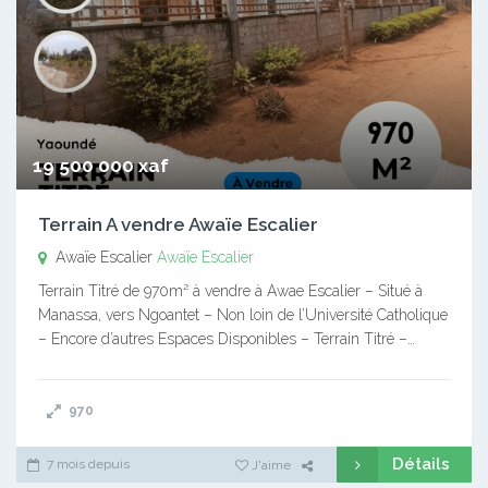
19 500 000 xaf
Terrain A vendre Awaïe Escalier
Awaïe Escalier
Awaïe Escalier
Terrain Titré de 970m² à vendre à Awae Escalier – Situé à
Manassa, vers Ngoantet – Non loin de l’Université Catholique
– Encore d’autres Espaces Disponibles – Terrain Titré –…
970
Détails
7 mois depuis
J'aime