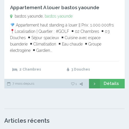
Appartement A louer bastos yaounde
bastos yaounde,
bastos yaounde
Appartement haut standing à louer || Prix: 1.000.000frs
Localisation | Quartier : #GOLF
02 Chambres
03
Douches
Séjour spacieux
Cuisine avec espace
buanderie
Climatisation
Eau chaude
Groupe
électrogène
Gardien…
2 Chambres
3 Douches
Détails
7 mois depuis
1
Articles récents