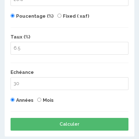
Poucentage (%)
Fixed ( xaf)
Taux (%)
Echéance
Années
Mois
Calculer