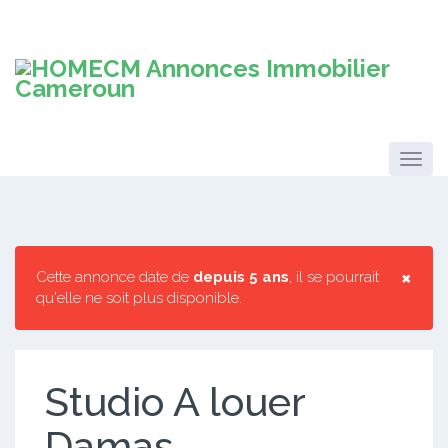
×
Cette annonce date de
depuis 5 ans
, il se pourrait
qu'elle ne soit plus disponible.
Studio A louer
Damas