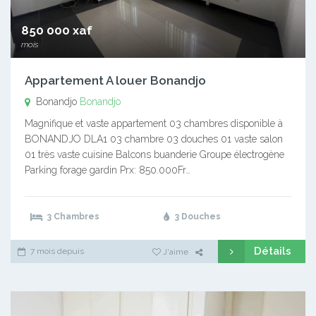
850 000 xaf
mois
Appartement A louer Bonandjo
Bonandjo
Bonandjo
Magnifique et vaste appartement 03 chambres disponible à
BONANDJO DLA1 03 chambre 03 douches 01 vaste salon
01 très vaste cuisine Balcons buanderie Groupe électrogène
Parking forage gardin Prx: 850.000Fr…
3 Chambres
3 Douches
Détails
7 mois depuis
J'aime