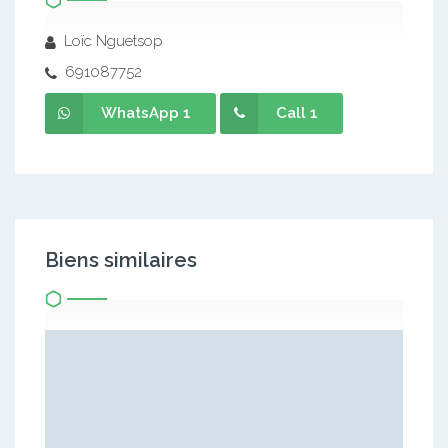
Loïc Nguetsop
691087752
WhatsApp 1
Call 1
Biens similaires