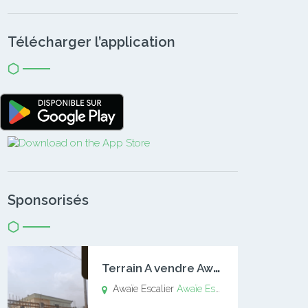
Télécharger l’application
Sponsorisés
T
errain A vendre Awaïe Escalier
Awaïe Escalier
Awaïe Escalier