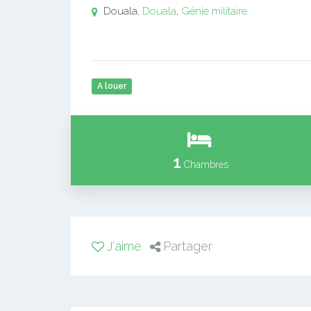
Douala,
Douala
,
Génie militaire
A louer
1
Chambres
J'aime
Partager