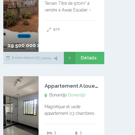
Terrain Titré de 970m² à
vendre à Awae Escalier –
Situé à Manassa, vers
Ngoantet – Non loin de
970
l’Université Catholique –
Encore d’autres Espaces
Disponibles – Terrain Titré –
19 500 000 xaf
…
Détails
6 mois depuis
J'aime
A
ppartement A louer Bonandjo
Bonandjo
Bonandjo
Magnifique et vaste
appartement 03 chambres
disponible à BONANDJO
DLA1 03 chambre 03
3
3
douches 01 vaste salon 01