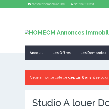
contact@homecm.online
+237 695032634
Acceuil
Les Offres
Les Demandes
Cette annonce date de
depuis 5 ans
, il se pou
Studio A louer D