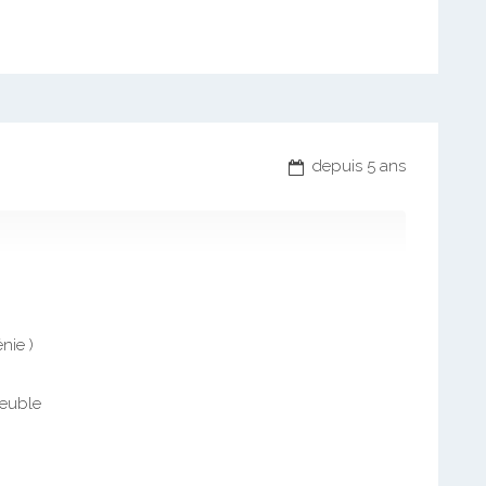
depuis 5 ans
énie )
meuble