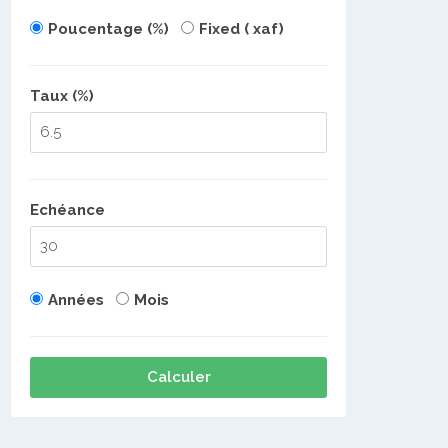
Poucentage (%)
Fixed ( xaf)
Taux (%)
Echéance
Années
Mois
Calculer