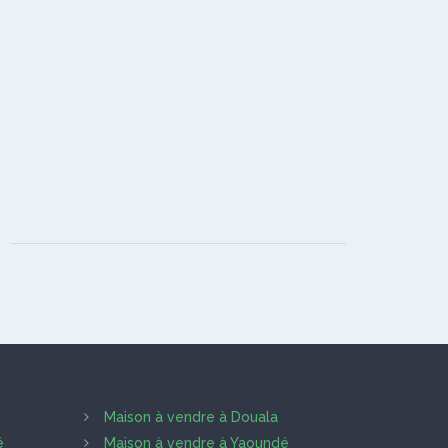
Maison à vendre à Douala
é
Maison à vendre à Yaoundé