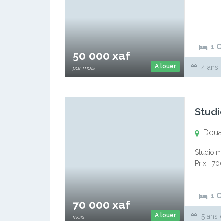
1 
50 000 xaf
A louer
4 ans 
par mois
Studi
Doua
Studio m
Prix : 7
1 
70 000 xaf
A louer
5 ans 
mois