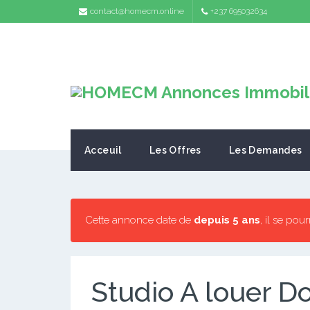
contact@homecm.online
+237 695032634
Acceuil
Les Offres
Les Demandes
Cette annonce date de
depuis 5 ans
, il se pou
Studio A louer 