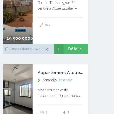
Terrain Titré de 970m² à
vendre à Awae Escalier –
Situé à Manassa, vers
Ngoantet – Non loin de
970
l’Université Catholique –
Encore d’autres Espaces
Disponibles – Terrain Titré –
19 500 000 xaf
…
Détails
7 mois depuis
J'aime
A
ppartement A louer Bonandjo
Bonandjo
Bonandjo
Magnifique et vaste
appartement 03 chambres
disponible à BONANDJO
DLA1 03 chambre 03
3
3
douches 01 vaste salon 01