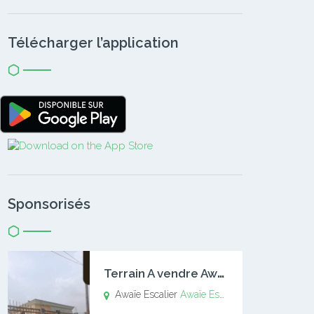
Télécharger l’application
Sponsorisés
T
errain A vendre Awaïe Escalier
Awaïe Escalier
Awaïe Escalier