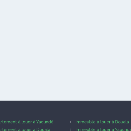
rtement à louer à Yaoundé
Immeuble à louer à Douala
rtement à louer à Douala
Immeuble à louer à Yaound