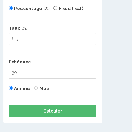
Poucentage (%)
Fixed ( xaf)
Taux (%)
Echéance
Années
Mois
Calculer