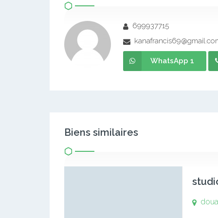
699937715
kanafrancis69@gmail.co
WhatsApp 1
Biens similaires
studi
doua