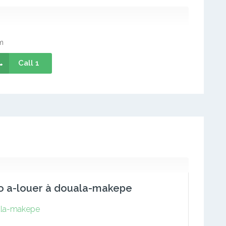
m
Call 1
o a-louer à douala-makepe
la-makepe