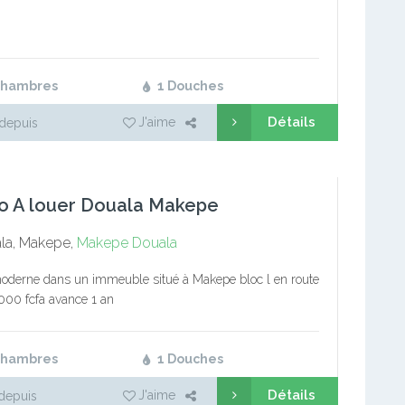
Chambres
1 Douches
Détails
J'aime
depuis
o A louer Douala Makepe
la, Makepe,
Makepe
Douala
oderne dans un immeuble situé à Makepe bloc l en route
0000 fcfa avance 1 an
Chambres
1 Douches
Détails
J'aime
depuis