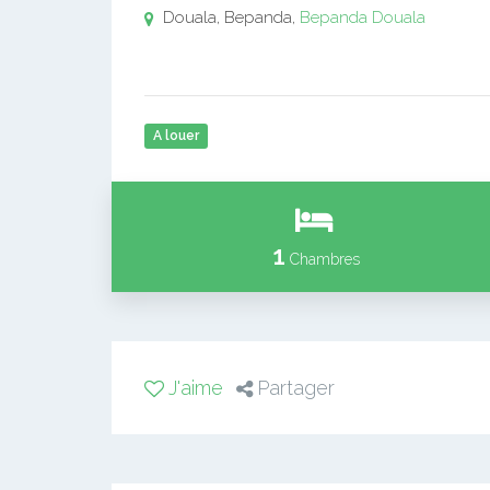
Douala, Bepanda,
Bepanda
Douala
A louer
1
Chambres
J'aime
Partager