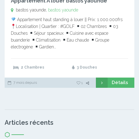
Appartement A louer bastos yaounde
bastos yaounde,
bastos yaounde
Appartement haut standing à louer || Prix: 1.000.000frs
Localisation | Quartier : #GOLF
02 Chambres
03
Douches
Séjour spacieux
Cuisine avec espace
buanderie
Climatisation
Eau chaude
Groupe
électrogène
Gardien…
2 Chambres
3 Douches
Détails
7 mois depuis
1
Articles récents