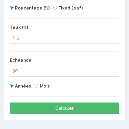
Poucentage (%)
Fixed ( xaf)
Taux (%)
Echéance
Années
Mois
Calculer