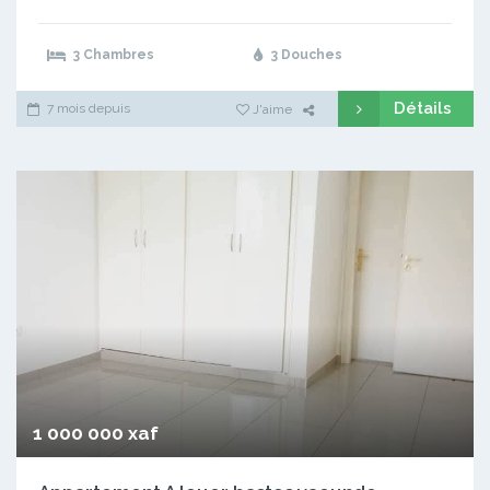
3 Chambres
3 Douches
Détails
7 mois depuis
J'aime
1 000 000 xaf