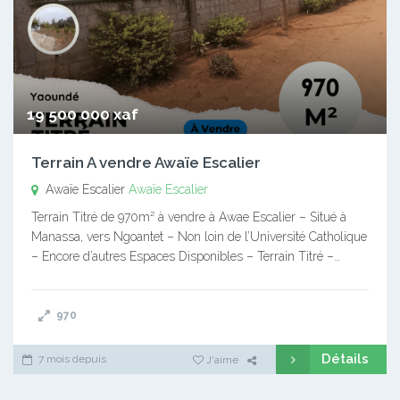
19 500 000 xaf
Terrain A vendre Awaïe Escalier
Awaïe Escalier
Awaïe Escalier
Terrain Titré de 970m² à vendre à Awae Escalier – Situé à
Manassa, vers Ngoantet – Non loin de l’Université Catholique
– Encore d’autres Espaces Disponibles – Terrain Titré –…
970
Détails
7 mois depuis
J'aime