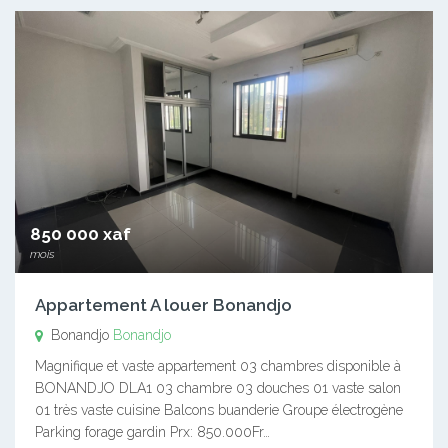
850 000 xaf
mois
Appartement A louer Bonandjo
Bonandjo
Bonandjo
Magnifique et vaste appartement 03 chambres disponible à
BONANDJO DLA1 03 chambre 03 douches 01 vaste salon
01 très vaste cuisine Balcons buanderie Groupe électrogène
Parking forage gardin Prx: 850.000Fr…