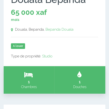
65 000 xaf
mois
Douala, Bepanda,
Bepanda
Douala
A louer
Type de propriété:
Studio
1
1
Chambres
Douches