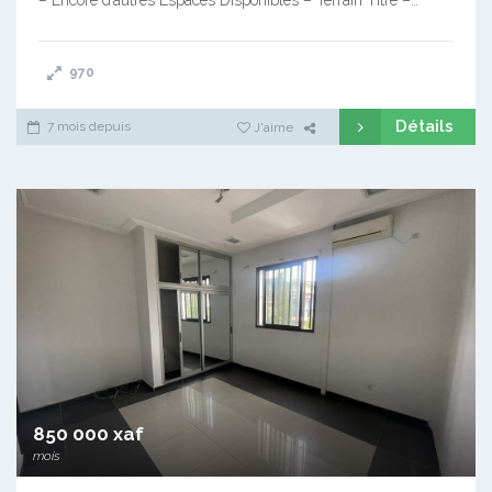
970
Détails
7 mois depuis
J'aime
850 000 xaf
mois