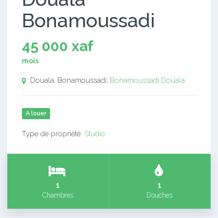
Bonamoussadi
45 000 xaf
mois
Douala, Bonamoussadi,
Bonamoussadi
Douala
A louer
Type de propriété:
Studio
1
1
Chambres
Douches