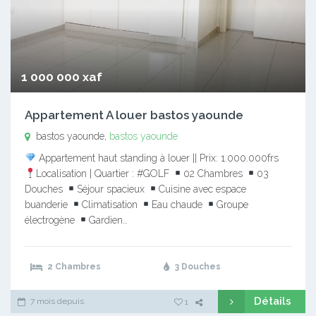
1 000 000 xaf
Appartement A louer bastos yaounde
bastos yaounde,
bastos yaounde
Appartement haut standing à louer || Prix: 1.000.000frs
Localisation | Quartier : #GOLF
02 Chambres
03
Douches
Séjour spacieux
Cuisine avec espace
buanderie
Climatisation
Eau chaude
Groupe
électrogène
Gardien…
2 Chambres
3 Douches
Détails
7 mois depuis
1