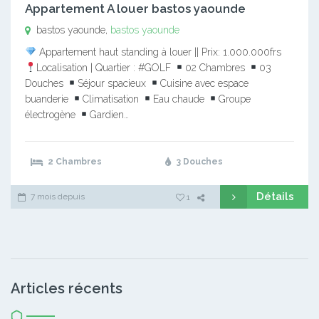
Appartement A louer bastos yaounde
bastos yaounde,
bastos yaounde
Appartement haut standing à louer || Prix: 1.000.000frs
Localisation | Quartier : #GOLF
02 Chambres
03
Douches
Séjour spacieux
Cuisine avec espace
buanderie
Climatisation
Eau chaude
Groupe
électrogène
Gardien…
2 Chambres
3 Douches
Détails
7 mois depuis
1
Articles récents