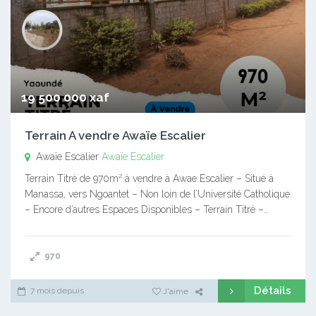
19 500 000 xaf
Terrain A vendre Awaïe Escalier
Awaïe Escalier
Awaïe Escalier
Terrain Titré de 970m² à vendre à Awae Escalier – Situé à
Manassa, vers Ngoantet – Non loin de l’Université Catholique
– Encore d’autres Espaces Disponibles – Terrain Titré –…
970
Détails
7 mois depuis
J'aime