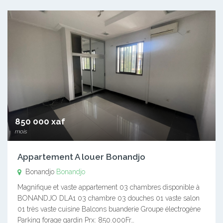
850 000 xaf
mois
Appartement A louer Bonandjo
Bonandjo
Bonandjo
Magnifique et vaste appartement 03 chambres disponible à
BONANDJO DLA1 03 chambre 03 douches 01 vaste salon
01 très vaste cuisine Balcons buanderie Groupe électrogène
Parking forage gardin Prx: 850.000Fr…