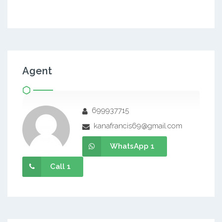
Agent
699937715
kanafrancis69@gmail.com
WhatsApp 1
Call 1