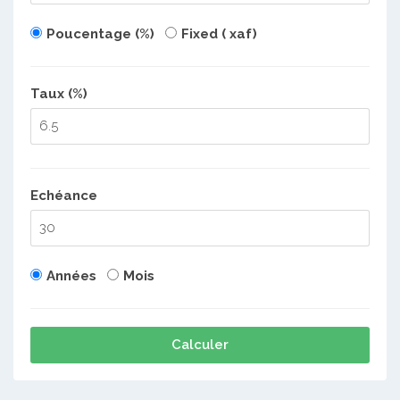
Poucentage (%)
Fixed ( xaf)
Taux (%)
Echéance
Années
Mois
Calculer