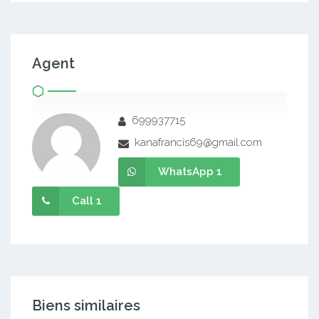
Agent
699937715
kanafrancis69@gmail.com
WhatsApp 1
Call 1
Biens similaires