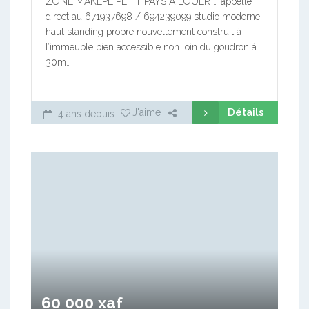
ZONE MAKÉPÉ PETIT PAYS À LOUER … appelle
direct au 671937698 / 694239099 studio moderne
haut standing propre nouvellement construit à
l’immeuble bien accessible non loin du goudron à
30m…
Détails
J'aime
4 ans depuis
60 000 xaf