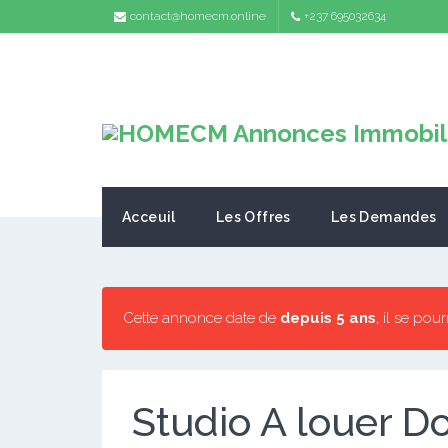
contact@homecm.online
+237 695032634
Acceuil
Les Offres
Les Demandes
Cette annonce date de
depuis 5 ans
, il se pou
Studio A louer D