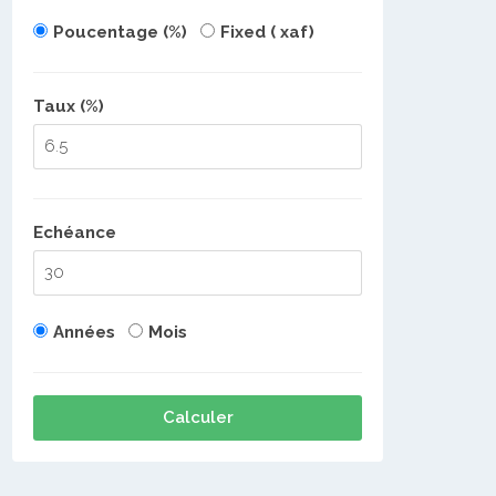
Poucentage (%)
Fixed ( xaf)
Taux (%)
Echéance
Années
Mois
Calculer