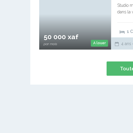
Studio m
dans la 
100m de 
1 
50 000 xaf
A louer
4 ans 
par mois
Toute