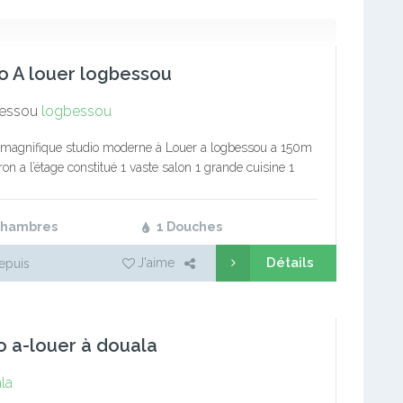
o A louer logbessou
essou
logbessou
 magnifique studio moderne à Louer a logbessou a 150m
on a l’étage constitué 1 vaste salon 1 grande cuisine 1
chambre avec placard 1 grande douche…
Chambres
1 Douches
Détails
J'aime
epuis
o a-louer à douala
la