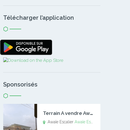
Télécharger l’application
Sponsorisés
T
errain A vendre Awaïe Escalier
Awaïe Escalier
Awaïe Escalier