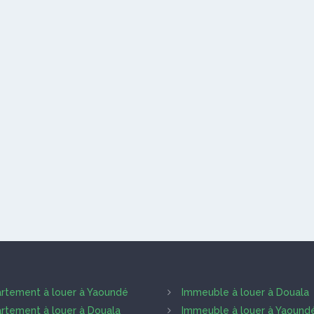
rtement à louer à Yaoundé
Immeuble à louer à Douala
rtement à louer à Douala
Immeuble à louer à Yaound