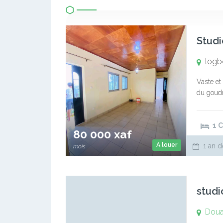
Studi
logb
Vaste et
du goudr
grande 
1 
80 000 xaf
A louer
1 an d
mois
studi
Doua