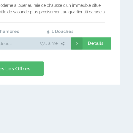
oderne a louer au raie de chausse d’un immeuble situe
ville de yaounde plus precisement au quartier titi garage a
la route bien accessible .…
Chambres
1 Douches
Détails
J'aime
depuis
s Les Offres