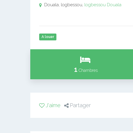
Douala, logbessou,
logbessou
Douala
A louer
1
Chambres
J'aime
Partager