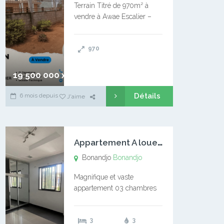
Terrain Titré de 970m² à
vendre à Awae Escalier –
Situé à Manassa, vers
Ngoantet – Non loin de
970
l’Université Catholique –
Encore d’autres Espaces
Disponibles – Terrain Titré –
19 500 000 xaf
…
Détails
6 mois depuis
J'aime
A
ppartement A louer Bonandjo
Bonandjo
Bonandjo
Magnifique et vaste
appartement 03 chambres
disponible à BONANDJO
DLA1 03 chambre 03
3
3
douches 01 vaste salon 01