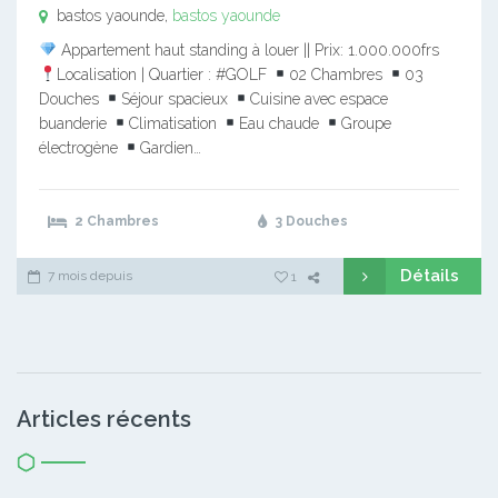
bastos yaounde,
bastos yaounde
Appartement haut standing à louer || Prix: 1.000.000frs
Localisation | Quartier : #GOLF
02 Chambres
03
Douches
Séjour spacieux
Cuisine avec espace
buanderie
Climatisation
Eau chaude
Groupe
électrogène
Gardien…
2 Chambres
3 Douches
Détails
7 mois depuis
1
Articles récents