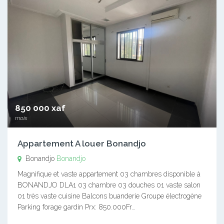
850 000 xaf
mois
Appartement A louer Bonandjo
Bonandjo
Bonandjo
Magnifique et vaste appartement 03 chambres disponible à
BONANDJO DLA1 03 chambre 03 douches 01 vaste salon
01 très vaste cuisine Balcons buanderie Groupe électrogène
Parking forage gardin Prx: 850.000Fr…