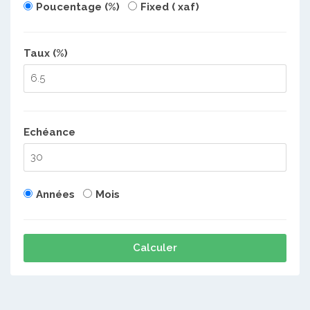
Poucentage (%)
Fixed ( xaf)
Taux (%)
Echéance
Années
Mois
Calculer