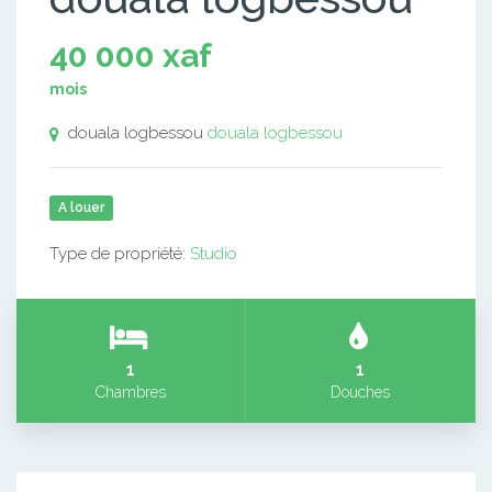
40 000 xaf
mois
douala logbessou
douala logbessou
A louer
Type de propriété:
Studio
1
1
Chambres
Douches