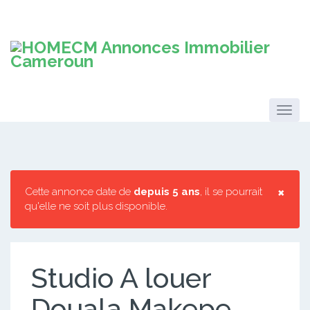
×
Cette annonce date de
depuis 5 ans
, il se pourrait
qu'elle ne soit plus disponible.
Studio A louer
Douala Makepe