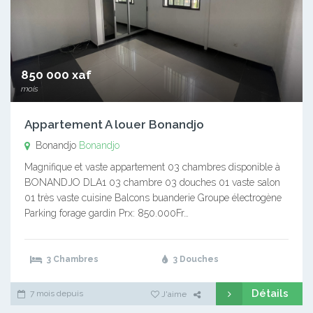
850 000 xaf
mois
Appartement A louer Bonandjo
Bonandjo
Bonandjo
Magnifique et vaste appartement 03 chambres disponible à
BONANDJO DLA1 03 chambre 03 douches 01 vaste salon
01 très vaste cuisine Balcons buanderie Groupe électrogène
Parking forage gardin Prx: 850.000Fr…
3 Chambres
3 Douches
Détails
7 mois depuis
J'aime