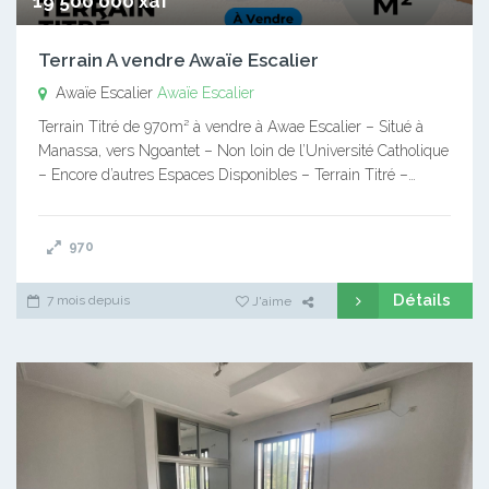
19 500 000 xaf
Terrain A vendre Awaïe Escalier
Awaïe Escalier
Awaïe Escalier
Terrain Titré de 970m² à vendre à Awae Escalier – Situé à
Manassa, vers Ngoantet – Non loin de l’Université Catholique
– Encore d’autres Espaces Disponibles – Terrain Titré –…
970
Détails
7 mois depuis
J'aime