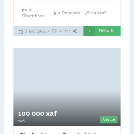
1
1 Douches
200
m²
Chambres
Détails
J'aime
2 ans depuis
100 000 xaf
A louer
mois