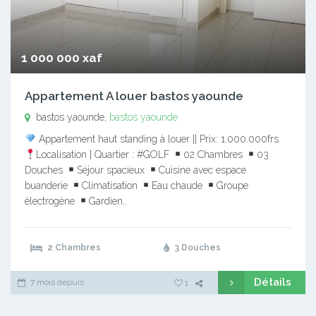
1 000 000 xaf
Appartement A louer bastos yaounde
bastos yaounde,
bastos yaounde
Appartement haut standing à louer || Prix: 1.000.000frs
Localisation | Quartier : #GOLF
02 Chambres
03
Douches
Séjour spacieux
Cuisine avec espace
buanderie
Climatisation
Eau chaude
Groupe
électrogène
Gardien…
2 Chambres
3 Douches
Détails
7 mois depuis
1