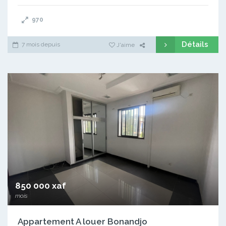
970
Détails
7 mois depuis
J'aime
850 000 xaf
mois
Appartement A louer Bonandjo