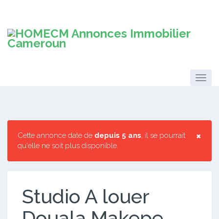
×
Cette annonce date de
depuis 5 ans
, il se pourrait
qu'elle ne soit plus disponible.
Studio A louer
Douala Makepe