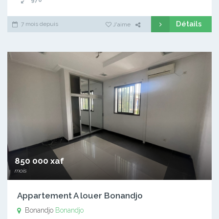
Détails
7 mois depuis
J'aime
850 000 xaf
mois
Appartement A louer Bonandjo
Bonandjo
Bonandjo