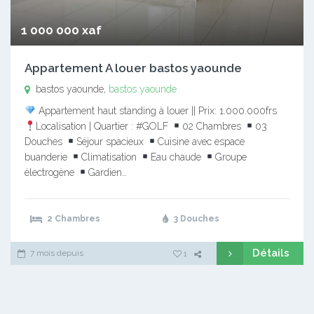
1 000 000 xaf
Appartement A louer bastos yaounde
bastos yaounde,
bastos yaounde
Appartement haut standing à louer || Prix: 1.000.000frs
Localisation | Quartier : #GOLF
02 Chambres
03
Douches
Séjour spacieux
Cuisine avec espace
buanderie
Climatisation
Eau chaude
Groupe
électrogène
Gardien…
2 Chambres
3 Douches
Détails
7 mois depuis
1