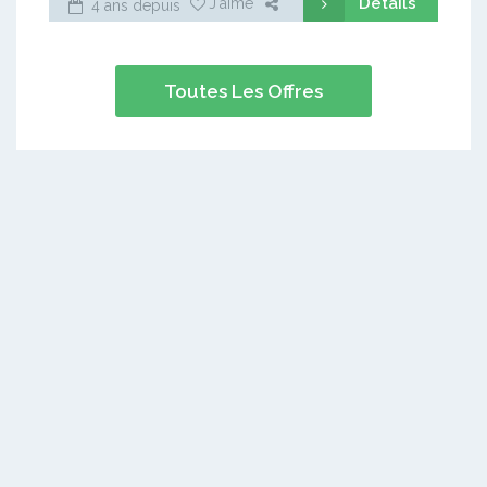
Détails
J'aime
4 ans depuis
Toutes Les Offres