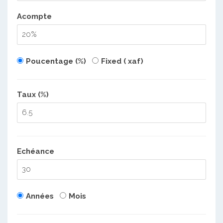
Acompte
Poucentage (%)
Fixed ( xaf)
Taux (%)
Echéance
Années
Mois