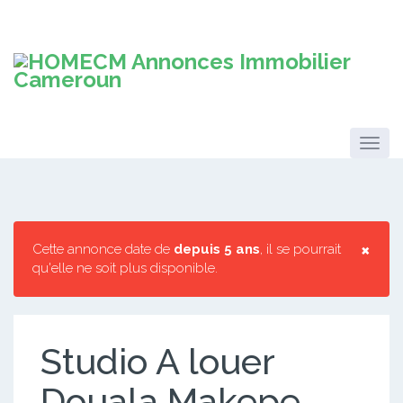
×
Cette annonce date de
depuis 5 ans
, il se pourrait
qu'elle ne soit plus disponible.
Studio A louer
Douala Makepe