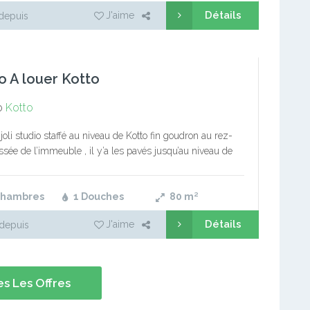
Détails
J'aime
depuis
o A louer Kotto
o
Kotto
joli studio staffé au niveau de Kotto fin goudron au rez-
sée de l’immeuble , il y’a les pavés jusqu’au niveau de
le, on le fait à 100 milles…
Chambres
1 Douches
80
m²
Détails
J'aime
depuis
s Les Offres