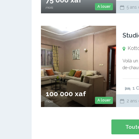
A louer
5 ans 
mois
Studi
Kott
Voilà un 
de-chaus
l’immeub
1 
100 000 xaf
A louer
2 ans 
mois
Toute