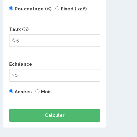
Poucentage (%)
Fixed ( xaf)
Taux (%)
Echéance
Années
Mois
Calculer