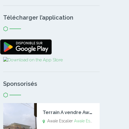
Télécharger l’application
Sponsorisés
T
errain A vendre Awaïe Escalier
Awaïe Escalier
Awaïe Escalier