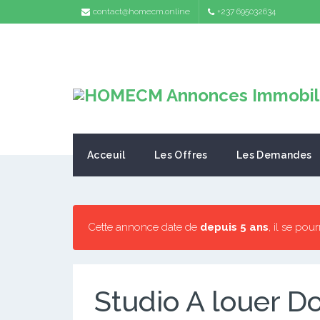
contact@homecm.online
+237 695032634
Acceuil
Les Offres
Les Demandes
Cette annonce date de
depuis 5 ans
, il se pou
Studio A louer 