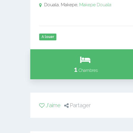
Douala, Makepe,
Makepe
Douala
A louer
1
Chambres
J'aime
Partager