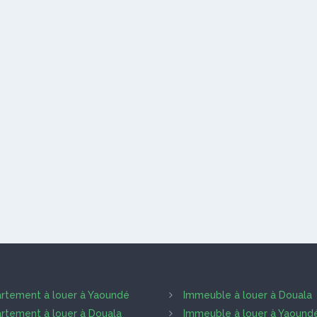
rtement à louer à Yaoundé
Immeuble à louer à Douala
rtement à louer à Douala
Immeuble à louer à Yaound