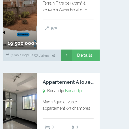
Terrain Titré de 970m² à
vendre à Awae Escalier –
Situé à Manassa, vers
Ngoantet – Non loin de
970
l’Université Catholique –
Encore d’autres Espaces
Disponibles – Terrain Titré –
19 500 000 xaf
…
Détails
7 mois depuis
J'aime
A
ppartement A louer Bonandjo
Bonandjo
Bonandjo
Magnifique et vaste
appartement 03 chambres
disponible à BONANDJO
DLA1 03 chambre 03
3
3
douches 01 vaste salon 01