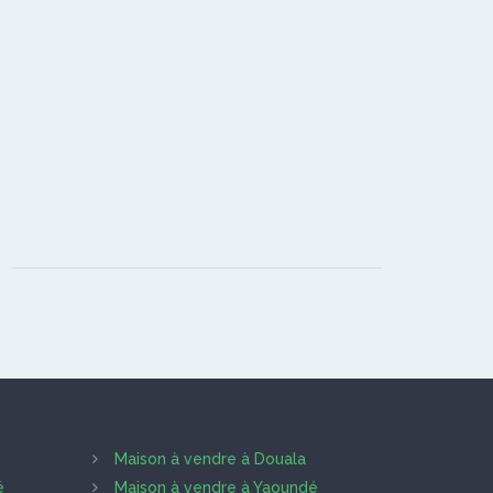
Maison à vendre à Douala
é
Maison à vendre à Yaoundé