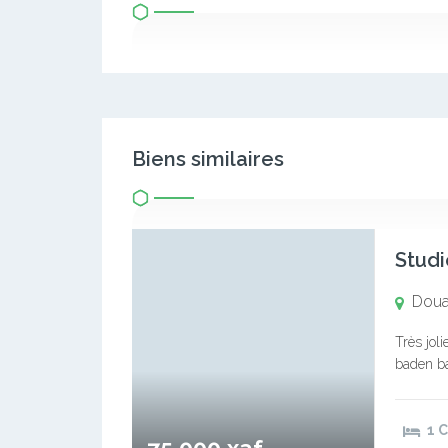
Biens similaires
Studi
Doual
Très jol
baden ba
1 
75 000 xaf