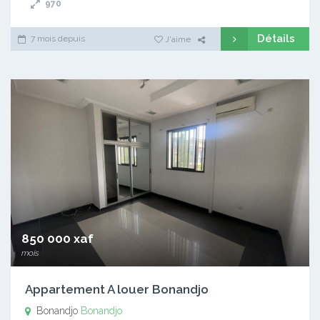
970
Détails
7 mois depuis
J'aime
850 000 xaf
mois
Appartement A louer Bonandjo
Bonandjo
Bonandjo