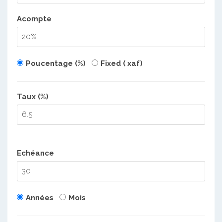
Acompte
Poucentage (%)
Fixed ( xaf)
Taux (%)
Echéance
Années
Mois