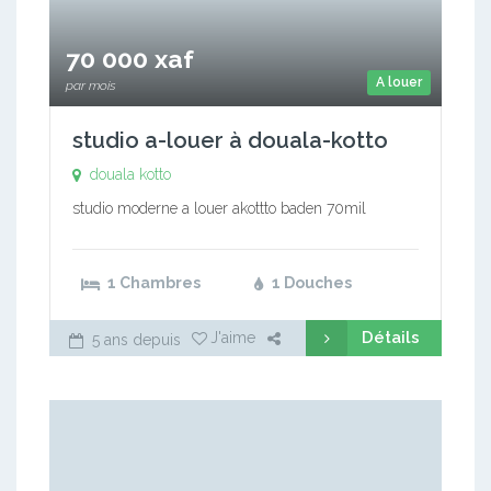
70 000 xaf
A louer
par mois
studio a-louer à douala-kotto
douala kotto
studio moderne a louer akottto baden 70mil
1 Chambres
1 Douches
Détails
J'aime
5 ans depuis