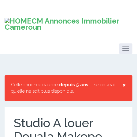
×
Cette annonce date de
depuis 5 ans
, il se pourrait
qu'elle ne soit plus disponible.
Studio A louer
Douala Makepe