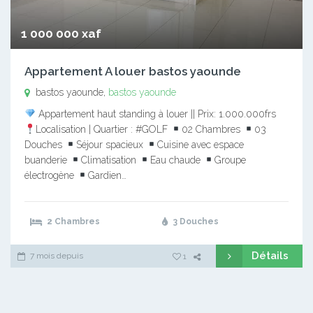
1 000 000 xaf
Appartement A louer bastos yaounde
bastos yaounde,
bastos yaounde
Appartement haut standing à louer || Prix: 1.000.000frs
Localisation | Quartier : #GOLF
02 Chambres
03
Douches
Séjour spacieux
Cuisine avec espace
buanderie
Climatisation
Eau chaude
Groupe
électrogène
Gardien…
2 Chambres
3 Douches
Détails
7 mois depuis
1