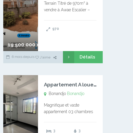
Terrain Titré de 970m² à
vendre à Awae Escalier –
Situé à Manassa, vers
Ngoantet – Non loin de
970
l’Université Catholique –
Encore d’autres Espaces
Disponibles – Terrain Titré –
19 500 000 xaf
…
Détails
6 mois depuis
J'aime
A
ppartement A louer Bonandjo
Bonandjo
Bonandjo
Magnifique et vaste
appartement 03 chambres
disponible à BONANDJO
DLA1 03 chambre 03
3
3
douches 01 vaste salon 01