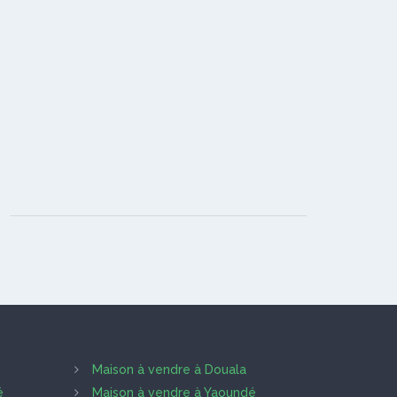
Maison à vendre à Douala
é
Maison à vendre à Yaoundé