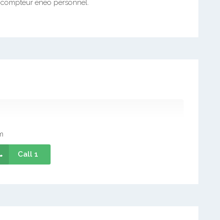
, compteur eneo personnel.
m
Call 1