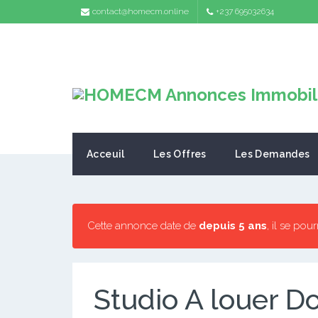
contact@homecm.online
+237 695032634
Acceuil
Les Offres
Les Demandes
Cette annonce date de
depuis 5 ans
, il se pou
Studio A louer 