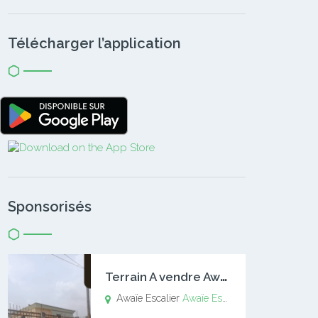
Télécharger l’application
Sponsorisés
T
errain A vendre Awaïe Escalier
Awaïe Escalier
Awaïe Escalier