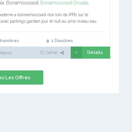
la, Bonamoussadi,
Bonamoussadi
Douala
oderne a bonnamoussadi non loin de iPPb sur le
avec parkings gardien jour et nuit au 4me niveau eau
vance loyer 4mois + 300000 fcfa de commission…
Chambres
1 Douches
Détails
J'aime
depuis
s Les Offres