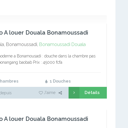
o A louer Douala Bonamoussadi
la, Bonamoussadi,
Bonamoussadi
Douala
moderne a Bonamousadi : douche dans la chambre pas
bonangang baobab Prix : 45000 fcfa
Chambres
1 Douches
Détails
J'aime
depuis
o A louer Douala Bonamoussadi