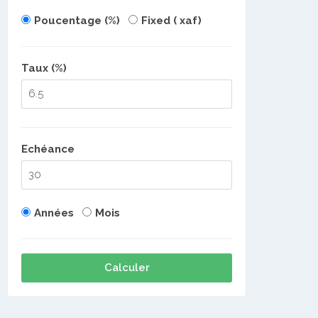
Poucentage (%)
Fixed ( xaf)
Taux (%)
Echéance
Années
Mois
Calculer