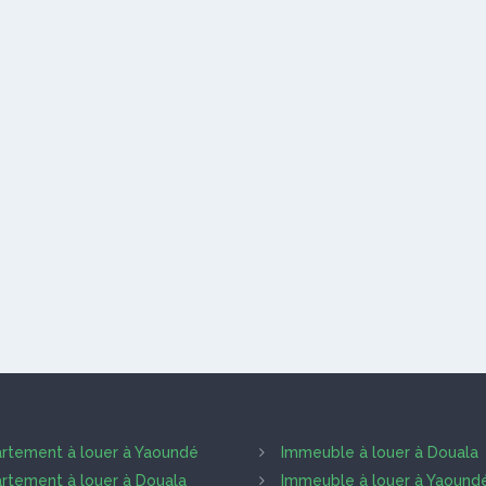
rtement à louer à Yaoundé
Immeuble à louer à Douala
rtement à louer à Douala
Immeuble à louer à Yaound