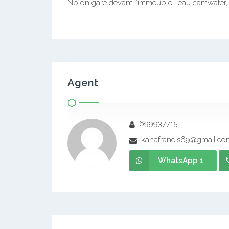
Nb on gare devant l’immeuble , eau camwater
Agent
699937715
kanafrancis69@gmail.co
WhatsApp 1