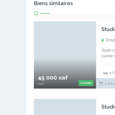
Biens similaires
Studi
Doua
Studio 
cuisine 
1 
45 000 xaf
A louer
5 ans 
mois
Studi