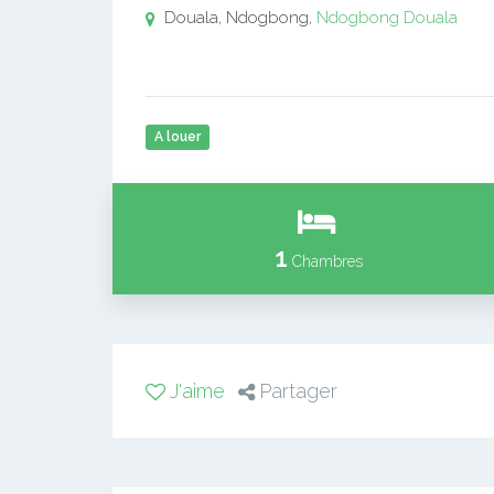
Douala, Ndogbong,
Ndogbong
Douala
A louer
1
Chambres
J'aime
Partager