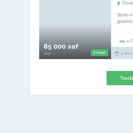
Doua
Studio m
goudron 
forage a
1 
85 000 xaf
A louer
5 ans 
mois
Toute