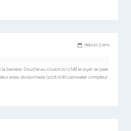
depuis 5 ans
a barrière. Douche au couloir.10+2.NB:le loyer se paie
pteur eneo divisionnaire (100f/kW),camwater compteur