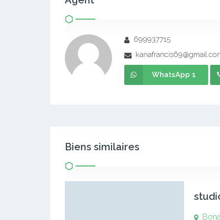
Agent
699937715
kanafrancis69@gmail.co
WhatsApp 1
Biens similaires
studi
Bona