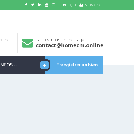
Login
S'inscrire
 moment
Laissez nous un message
contact@homecm.online
INFOS
Enregistrer un bien