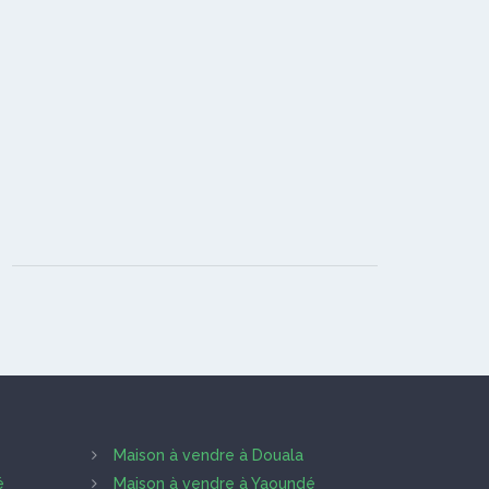
Maison à vendre à Douala
é
Maison à vendre à Yaoundé