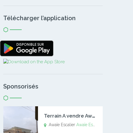
Télécharger l’application
Sponsorisés
T
errain A vendre Awaïe Escalier
Awaïe Escalier
Awaïe Escalier