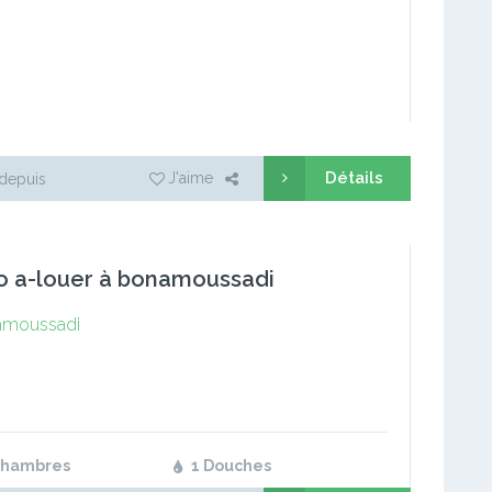
Détails
J'aime
depuis
o a-louer à bonamoussadi
moussadi
Chambres
1 Douches