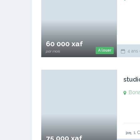
60 000 xaf
A louer
4 ans 
par mois
studi
Bona
1 
75 000 xaf