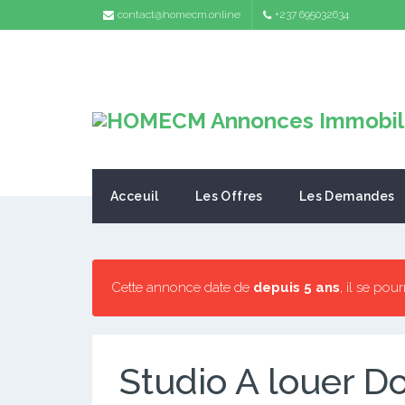
contact@homecm.online
+237 695032634
Acceuil
Les Offres
Les Demandes
Cette annonce date de
depuis 5 ans
, il se pou
Studio A louer D