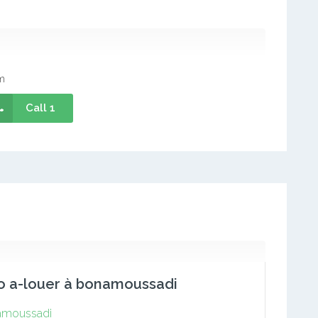
m
Call 1
o a-louer à bonamoussadi
moussadi