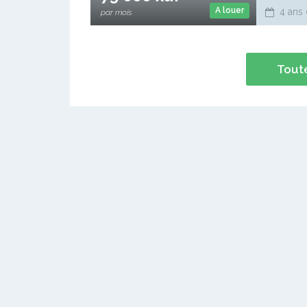
A louer
4 ans 
par mois
Toute