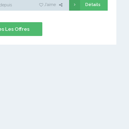
Détails
J'aime
depuis
s Les Offres