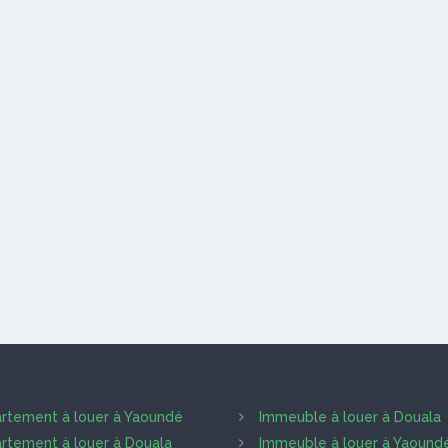
rtement à louer à Yaoundé
Immeuble à louer à Douala
rtement à louer à Douala
Immeuble à louer à Yaound