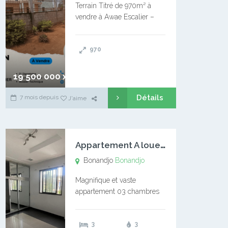
Terrain Titré de 970m² à
vendre à Awae Escalier –
Situé à Manassa, vers
Ngoantet – Non loin de
970
l’Université Catholique –
Encore d’autres Espaces
Disponibles – Terrain Titré –
19 500 000 xaf
…
Détails
7 mois depuis
J'aime
A
ppartement A louer Bonandjo
Bonandjo
Bonandjo
Magnifique et vaste
appartement 03 chambres
disponible à BONANDJO
DLA1 03 chambre 03
3
3
douches 01 vaste salon 01