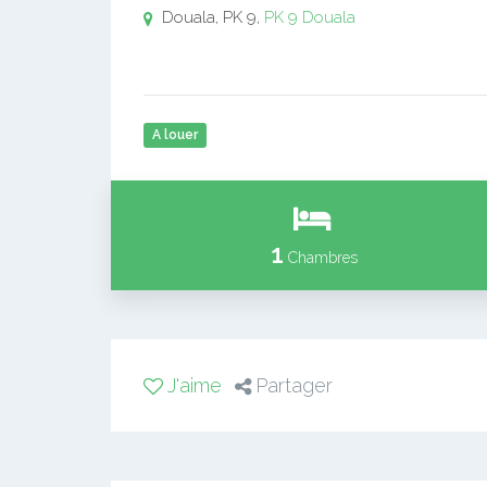
Douala, PK 9,
PK 9
Douala
A louer
1
Chambres
J'aime
Partager