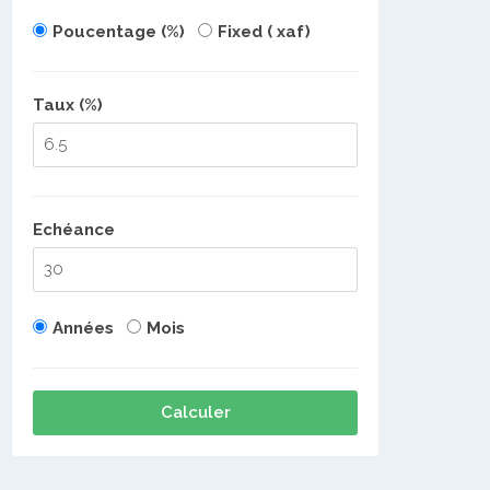
Poucentage (%)
Fixed ( xaf)
Taux (%)
Echéance
Années
Mois
Calculer