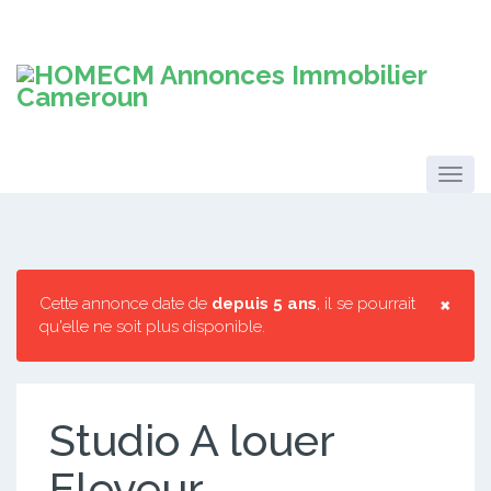
×
Cette annonce date de
depuis 5 ans
, il se pourrait
qu'elle ne soit plus disponible.
Studio A louer
Eleveur