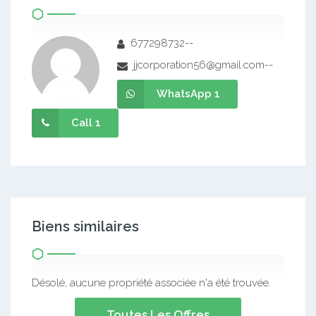
677298732--
jjcorporation56@gmail.com--
WhatsApp 1
Call 1
Biens similaires
Désolé, aucune propriété associée n'a été trouvée.
Toutes Les Offres