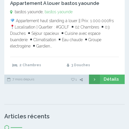
Appartement A louer bastos yaounde
bastos yaounde,
bastos yaounde
Appartement haut standing à louer || Prix: 1.000.000frs
Localisation | Quartier : #GOLF
02 Chambres
03
Douches
Séjour spacieux
Cuisine avec espace
buanderie
Climatisation
Eau chaude
Groupe
électrogène
Gardien…
2 Chambres
3 Douches
Détails
7 mois depuis
1
Articles récents