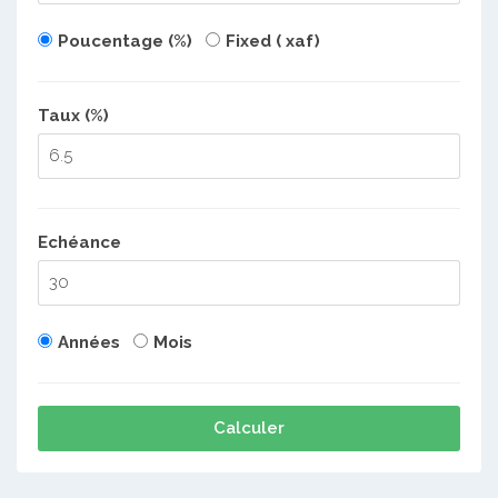
Poucentage (%)
Fixed ( xaf)
Taux (%)
Echéance
Années
Mois
Calculer