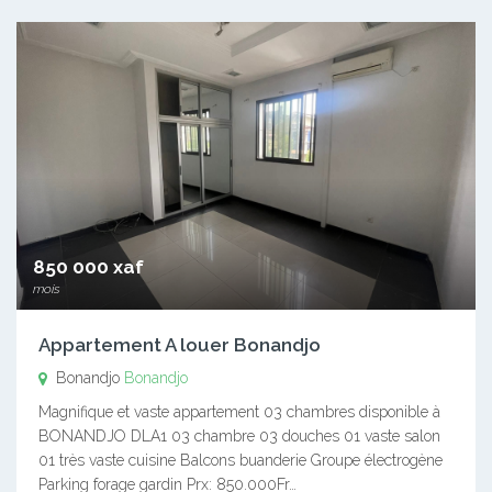
850 000 xaf
mois
Appartement A louer Bonandjo
Bonandjo
Bonandjo
Magnifique et vaste appartement 03 chambres disponible à
BONANDJO DLA1 03 chambre 03 douches 01 vaste salon
01 très vaste cuisine Balcons buanderie Groupe électrogène
Parking forage gardin Prx: 850.000Fr…