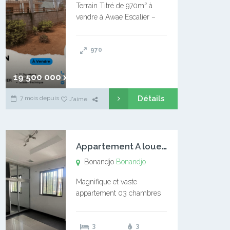
Terrain Titré de 970m² à
vendre à Awae Escalier –
Situé à Manassa, vers
Ngoantet – Non loin de
970
l’Université Catholique –
Encore d’autres Espaces
Disponibles – Terrain Titré –
19 500 000 xaf
…
Détails
7 mois depuis
J'aime
A
ppartement A louer Bonandjo
Bonandjo
Bonandjo
Magnifique et vaste
appartement 03 chambres
disponible à BONANDJO
DLA1 03 chambre 03
3
3
douches 01 vaste salon 01