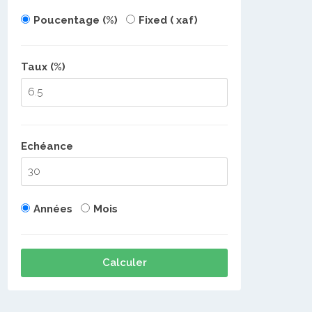
Poucentage (%)
Fixed ( xaf)
Taux (%)
Echéance
Années
Mois
Calculer