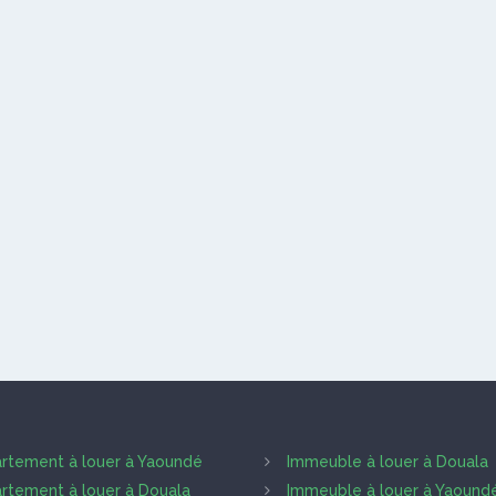
rtement à louer à Yaoundé
Immeuble à louer à Douala
rtement à louer à Douala
Immeuble à louer à Yaound