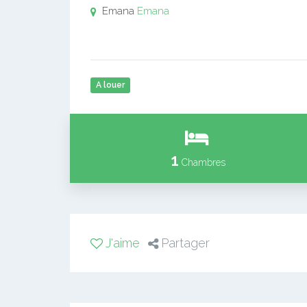
Emana
Emana
A louer
1
Chambres
J'aime
Partager