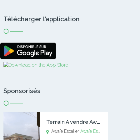
Télécharger l’application
Sponsorisés
T
errain A vendre Awaïe Escalier
Awaïe Escalier
Awaïe Escalier