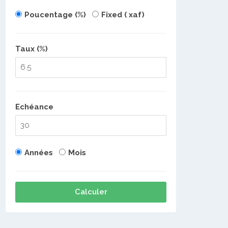
Poucentage (%)
Fixed ( xaf)
Taux (%)
Echéance
Années
Mois
Calculer