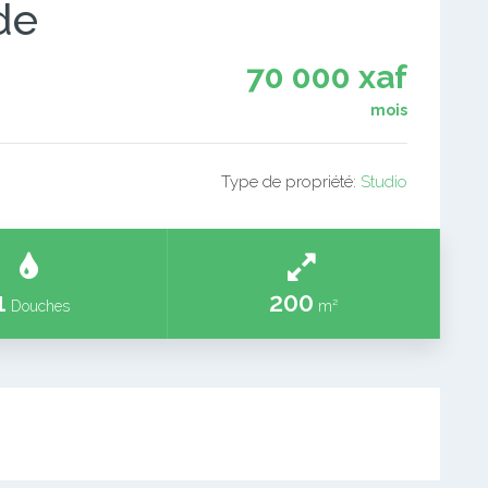
de
70 000 xaf
mois
Type de propriété:
Studio
1
200
Douches
m²