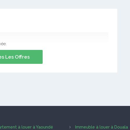
vée.
s Les Offres
rtement à louer à Yaoundé
Immeuble à louer à Douala