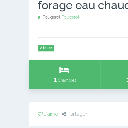
forage eau chau
Fougerol
Fougerol
A louer
1
Chambres
J'aime
Partager