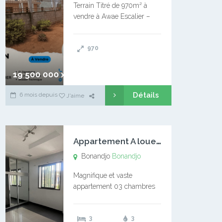
Terrain Titré de 970m² à
vendre à Awae Escalier –
Situé à Manassa, vers
Ngoantet – Non loin de
970
l’Université Catholique –
Encore d’autres Espaces
Disponibles – Terrain Titré –
19 500 000 xaf
…
Détails
6 mois depuis
J'aime
A
ppartement A louer Bonandjo
Bonandjo
Bonandjo
Magnifique et vaste
appartement 03 chambres
disponible à BONANDJO
DLA1 03 chambre 03
3
3
douches 01 vaste salon 01