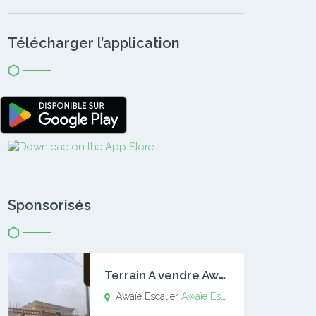
Télécharger l’application
Sponsorisés
T
errain A vendre Awaïe Escalier
Awaïe Escalier
Awaïe Escalier