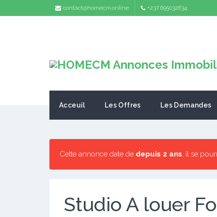
contact@homecm.online
+237 695032634
Acceuil
Les Offres
Les Demandes
Cette annonce date de
depuis 2 ans
, il se pou
Studio A louer F