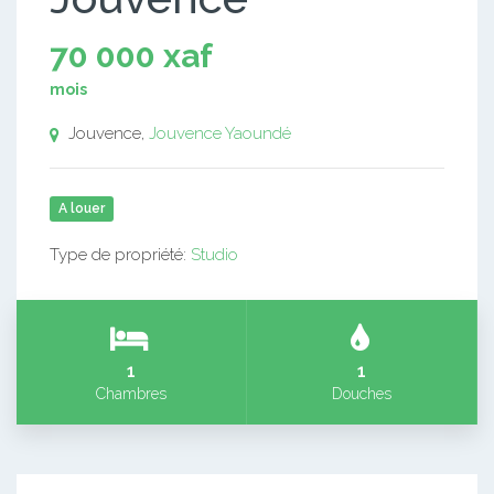
70 000 xaf
mois
Jouvence,
Jouvence
Yaoundé
A louer
Type de propriété:
Studio
1
1
Chambres
Douches