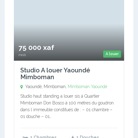
75 000 xaf
A louer
mois
Studio A louer Yaoundé
Mimboman
Yaoundé, Mimboman,
Mimboman
Yaoundé
Studio haut standing a louer sis à Quartier
Mimboman Don Bosco à 100 mètres du goudron
dans l immeuble constitués de : – 01 chambre –
01 douche – 01…
1 Chambres
1 Douches