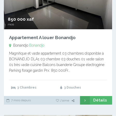
850 000 xaf
mois
Appartement A louer Bonandjo
Bonandjo
Bonandjo
Magnifique et vaste appartement 03 chambres disponible à
BONANDJO DLA1 03 chambre 03 douches 01 vaste salon
01 très vaste cuisine Balcons buanderie Groupe électrogène
Parking forage gardin Prx: 850.000Fr…
3 Chambres
3 Douches
Détails
7 mois depuis
J'aime